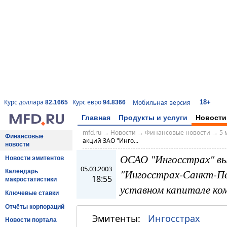
18+
Курс доллара
Курс евро
Мобильная версия
82.1665
94.8366
Главная
Продукты и услуги
Новости
mfd.ru
→
Новости
→
Финансовые новости
→
5 
Финансовые
акций ЗАО "Инго...
новости
ОСАО "Ингосстрах" вы
Новости эмитентов
05.03.2003
"Ингосстрах-Санкт-Пет
Календарь
18:55
макростатистики
уставном капитале ко
Ключевые ставки
Отчёты корпораций
Эмитенты:
Ингосстрах
Новости портала