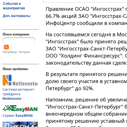
События и
Правление ОСАО "Ингосстрах"
мероприятия
66.7% акций ЗАО "Ингосстрах-С
Доп. материалы
ИнфоЦентр сообщили в компан
На состоявшемся сегодня в Мо
Поиск котировок:
"Ингосстрах" было принято ре
ЗАО "Ингосстрах-Санкт-Петербур
Например: Газпром
ООО "Холдинг Финансресурс". 
законодательству данная сдел
Наши продукты:
В результате принятого решен
долю своего участия в уставно
Петербург" до 92%.
Система интернет-
трейдинга
Напомним, решение об увеличе
NetInvestor
"Ингосстрах-Санкт-Петербург" б
внеочередном общем собрании
Сервис
EasyMANi
принятому решению уставный к