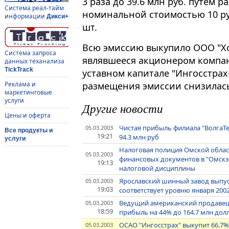
3 раза до 39.6 млн руб. путем
Система реал-тайм
номинальной стоимостью 10 руб
информации
Дикси+
шт.
Всю эмиссию выкупило ООО "Хо
Система запроса
являвшееся акционером компан
данных теханализа
TickTrack
уставном капитале "Ингосстрах
размещения эмиссии снизилась 
Реклама и
маркетинговые
услуги
Другие новости
Цены и оферта
Чистая прибыль филиала "ВолгаТел
05.03.2003
Все продукты и
19:21
94.3 млн руб
услуги
Налоговая полиция Омской облас
05.03.2003
финансовых документов в "Омскэ
19:13
налоговой дисциплины
Ярославский шинный завод выпуст
05.03.2003
19:03
соответствует уровню января 2002
Ведущий американский продавец 
05.03.2003
18:59
прибыль на 44% до 164.7 млн дол
ОСАО "Ингосстрах" выкупит 66.7%
05.03.2003