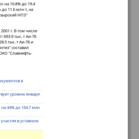
с на 10.8% до 19.4
до 11.6 млн т, на
Мозырский НПЗ"
2001 г. В том числе
693.9 тыс. т Аи-76
.5 тыс. т Аи-76 и
интез" составил
 ОАО "Славнефть-
окументов в
твует уровню января
на 44% до 164.7 млн
 участия в уставном