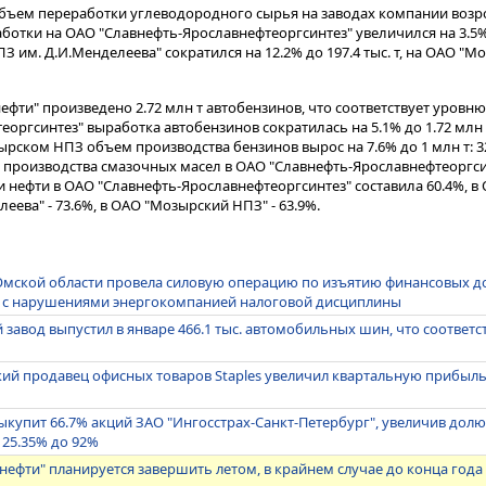
. объем переработки углеводородного сырья на заводах компании возро
аботки на ОАО "Славнефть-Ярославнефтеоргсинтез" увеличился на 3.5% 
 им. Д.И.Менделеева" сократился на 12.2% до 197.4 тыс. т, на ОАО "
нефти" произведено 2.72 млн т автобензинов, что соответствует уровню 
ргсинтез" выработка автобензинов сократилась на 5.1% до 1.72 млн т: 
озырском НПЗ объем производства бензинов вырос на 7.6% до 1 млн т: 328
бъем производства смазочных масел в ОАО "Славнефть-Ярославнефтеоргс
тки нефти в ОАО "Славнефть-Ярославнефтеоргсинтез" составила 60.4%, в
еева" - 73.6%, в ОАО "Мозырский НПЗ" - 63.9%.
Омской области провела силовую операцию по изъятию финансовых д
зи с нарушениями энергокомпанией налоговой дисциплины
завод выпустил в январе 466.1 тыс. автомобильных шин, что соответс
й продавец офисных товаров Staples увеличил квартальную прибыль 
ыкупит 66.7% акций ЗАО "Ингосстрах-Санкт-Петербург", увеличив долю
 25.35% до 92%
внефти" планируется завершить летом, в крайнем случае до конца года