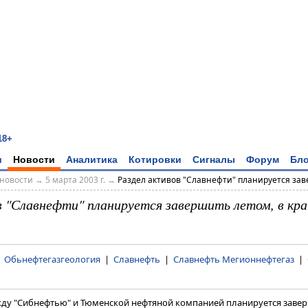
18+
и
Новости
Аналитика
Котировки
Сигналы
Форум
Бло
новости
→
5 марта 2003 г.
→
Раздел активов "Славнефти" планируется заве
в "Славнефти" планируется завершить летом, в кра
|
Обьнефтегазгеология
|
Славнефть
|
Славнефть Мегионнефтегаз
|
жду "Сибнефтью" и Тюменской нефтяной компанией планируется завер