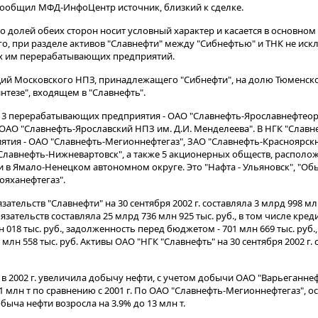
 сообщил МФД-ИнфоЦентр источник, близкий к сделке.
о долей обеих сторон носит условный характер и касается в основно
о, при разделе активов "Славнефти" между "Сибнефтью" и ТНК не ис
х им перерабатывающих предприятий.
кций Московского НПЗ, принадлежащего "Сибнефти", на долю Тюменск
тезе", входящем в "Славнефть".
ят 3 перерабатывающих предприятия - ОАО "Славнефть-Ярославнефтеор
ОАО "Славнефть-Ярославский НПЗ им. Д.И. Менделеева". В НГК "Славне
ия - ОАО "Славнефть-Мегионнефтегаз", ЗАО "Славнефть-Красноярскн
Славнефть-Нижневартовск", а также 5 акционерных обществ, располо
и в Ямало-Ненецком автономном округе. Это "Нафта - Ульяновск", "Об
ояханефтегаз".
ельств "Славнефти" на 30 сентября 2002 г. составляла 3 млрд 998 млн
ательств составляла 25 млрд 736 млн 925 тыс. руб., в том числе кред
 018 тыс. руб., задолженность перед бюджетом - 701 млн 669 тыс. руб.
лн 558 тыс. руб. Активы ОАО "НГК "Славнефть" на 30 сентября 2002 г. 
в 2002 г. увеличила добычу нефти, с учетом добычи ОАО "Варьеганне
.1 млн т по сравнению с 2001 г. По ОАО "Славнефть-Мегионнефтегаз", 
ча нефти возросла на 3.9% до 13 млн т.