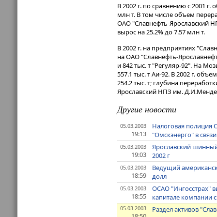
В 2002 г. по сравнению с 2001 г
млн т. В том числе объем перер
ОАО "Славнефть-Ярославский НПЗ
вырос на 25.2% до 7.57 млн т.
В 2002 г. на предприятиях "Слав
на ОАО "Славнефть-Ярославнефтео
и 842 тыс. т "Регуляр-92". На М
557.1 тыс. т Аи-92. В 2002 г. о
254.2 тыс. т; глубина перерабо
Ярославский НПЗ им. Д.И.Мендел
Другие новости
Налоговая полиция 
05.03.2003
19:13
"Омскэнерго" в свя
Ярославский шинный 
05.03.2003
19:03
2002 г
Ведущий американски
05.03.2003
18:59
долл
ОСАО "Ингосстрах" в
05.03.2003
18:55
капитале компании с
05.03.2003
Раздел активов "Сла
18:50