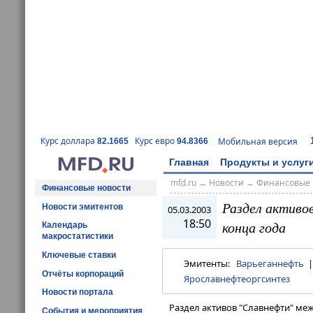
Курс доллара
Курс евро
Мобильная версия
82.1665
94.8366
Главная
Продукты и услуг
mfd.ru
→
Новости
→
Финансовые 
Финансовые новости
Раздел активо
Новости эмитентов
05.03.2003
18:50
конца года
Календарь
макростатистики
Ключевые ставки
Эмитенты:
Варьеганнефть
Отчёты корпораций
Ярославнефтеоргсинтез
Новости портала
Раздел активов "Славнефти" ме
События и мероприятия