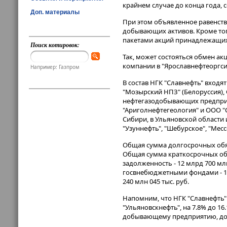
крайнем случае до конца года,
Доп. материалы
При этом объявленное равенств
добывающих активов. Кроме тог
пакетами акций принадлежащи
Поиск котировок:
Так, может состояться обмен а
компании в "Ярославнефтеоргсин
Например: Газпром
В состав НГК "Славнефть" вход
"Мозырский НПЗ" (Белоруссия), 
нефтегазодобывающих предприят
"Ариголнефтегеология" и ООО "
Сибири, в Ульяновской области 
"Узуннефть", "Шебурское", "Месс
Общая сумма долгосрочных обязат
Общая сумма краткосрочных обяз
задолженность - 12 млрд 700 млн
госвнебюджетными фондами - 1 м
240 млн 045 тыс. руб.
Напомним, что НГК "Славнефть" 
"Ульяновскнефть", на 7.8% до 16
добывающему предприятию, добы