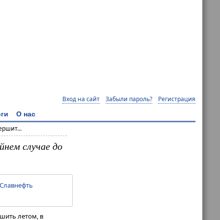
Вход на сайт
Забыли пароль?
Регистрация
ги
О нас
ршит...
йнем случае до
Славнефть
шить летом, в