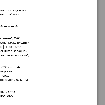
м месторождений и
ключен обмен
ой нефтяной
гсинтез", ОАО
фть" также входят 4
ефтегаз", ЗАО
женных в Западной
ьнефтегазгеология",
 380 тыс. руб.
иторская
, перед
составляли 50 млрд
фть" и ОАО
основному