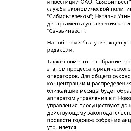
инвестиций ОАО "Связьинвест"
службы экономической полити
"Сибирьтелеком"; Наталья Утин
департамента управления кап
"Связьинвест".
На собрании был утвержден ус
редакции.
Также совместное собрание ак
этапом процесса юридическог
операторов. Для общего руково
концентрации и распределения
ближайшие месяцы будет образ
аппаратом управления в г. Нов
управления просуществуют до и
действующему законодательств
провести годовое собрание ак
уточняется.