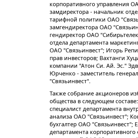
корпоративного управления ОАО
замдиректора - начальник отд
тарифной политики ОАО "Связь
замгендиректора ОАО "Связьин
гендиректор ОАО "Сибирьтелек
отдела департамента маркетин
ОАО "Связьинвест"; Игорь Репи
прав инвесторов; Вахтанги Ху
компании "Атон Си. Ай. Эс." Э
Юрченко - заместитель генера
"Связьинвест".
Также собрание акционеров и
общества в следующем составе:
специалист департамента внут
анализа ОАО "Связьинвест"; Ко
бухгалтер ОАО "Связьинвест"; 
департамента корпоративного