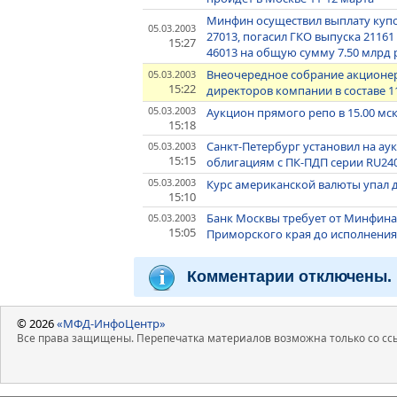
Минфин осуществил выплату купо
05.03.2003
27013, погасил ГКО выпуска 2116
15:27
46013 на общую сумму 7.50 млрд 
Внеочередное собрание акционер
05.03.2003
15:22
директоров компании в составе 1
05.03.2003
Аукцион прямого репо в 15.00 мск
15:18
Санкт-Петербург установил на ау
05.03.2003
15:15
облигациям с ПК-ПДП серии RU24
05.03.2003
Курс американской валюты упал до
15:10
Банк Москвы требует от Минфина
05.03.2003
15:05
Приморского края до исполнения 
Комментарии отключены.
© 2026
«МФД-ИнфоЦентр»
Все права защищены. Перепечатка материалов возможна только со ссы