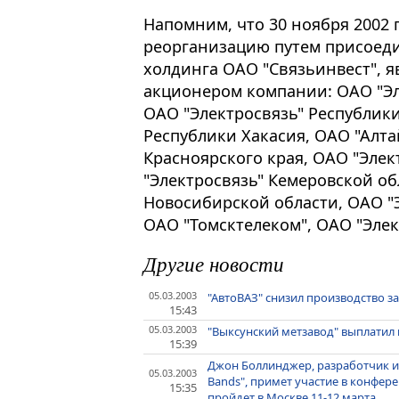
Напомним, что 30 ноября 2002 
реорганизацию путем присоед
холдинга ОАО "Связьинвест", 
акционером компании: ОАО "Эл
ОАО "Электросвязь" Республики
Республики Хакасия, ОАО "Алта
Красноярского края, ОАО "Элек
"Электросвязь" Кемеровской об
Новосибирской области, ОАО "
ОАО "Томсктелеком", ОАО "Элек
Другие новости
05.03.2003
"АвтоВАЗ" снизил производство з
15:43
05.03.2003
"Выксунский метзавод" выплатил 
15:39
Джон Боллинджер, разработчик ин
05.03.2003
Bands", примет участие в конфер
15:35
пройдет в Москве 11-12 марта