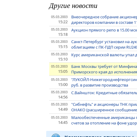
Другие новости
Внеочередное собрание акционер
05.03.2003
15:22
директоров компании в составе 1
05.03.2003
Аукцион прямого репо в 15.00 мск
15:18
Санкт-Петербург установил на ау
05.03.2003
15:15
облигациям с ПК-ПДП серии RU24
05.03.2003
Курс американской валюты упал до
15:10
Банк Москвы требует от Минфина
05.03.2003
15:05
Приморского края до исполнения 
"ЛУКОЙЛ-Нижегороднефтеоргсинтез
05.03.2003
15:00
руб. в развитие производства
05.03.2003
С.Вайншток: Кредитные обязатель
14:56
"Сибнефть" и акционеры ТНК при
05.03.2003
14:49
ОНАКО (расширенное сообщение
Малообеспеченные американцы п
05.03.2003
14:45
счетов за отопление на фоне удо