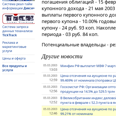
погашения облигаций - 15 февра
Система реал-тайм
купонного дохода - 21 мая 2003
информации
Дикси+
выплаты первого купонного дох
первого купона - 10.00% годов
купону - 24 руб. 93 коп. Накоп
Система запроса
данных теханализа
периода - 03 руб. 84 коп.
TickTrack
Реклама и
Потенциальные владельцы - ре
маркетинговые
услуги
Другие новости
Цены и оферта
05.03.2003
Минфин РФ выплатит МВФ 7 марта
Все продукты и
13:03
услуги
Цена отсечения на аукционе по 
05.03.2003
12:59
99.469% от номинала (поправка Ц
Госкомстат РФ: Организации опто
05.03.2003
12:56
продукции на 14.5% до 529.5 трлн
В Великобритании индекс деловой 
05.03.2003
12:52
пункта в феврале с 52.3 пункта в 
Цена отсечения на аукционе по 
05.03.2003
12:46
99.21% от номинала