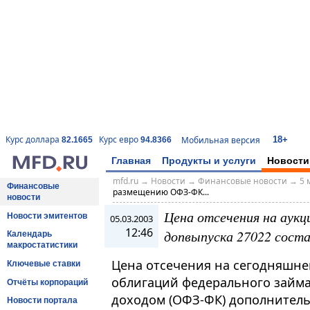
18+
Курс доллара
Курс евро
Мобильная версия
82.1665
94.8366
Главная
Продукты и услуги
Новости
mfd.ru
→
Новости
→
Финансовые новости
→
5 
Финансовые
размещению ОФЗ-ФК...
новости
Цена отсечения на аук
Новости эмитентов
05.03.2003
12:46
допвыпуска 27022 сост
Календарь
макростатистики
Цена отсечения на сегодняшн
Ключевые ставки
облигаций федерального займ
Отчёты корпораций
доходом (ОФЗ-ФК) дополнитель
Новости портала