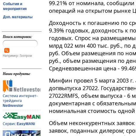
99.21% от номинала, сообщил
События и
мероприятия
операций на открытом рынке Ц
Доп. материалы
Доходность к погашению по ср
9.39% годовых, доходность к п
Поиск котировок:
годовых. Спрос на размещаемы
млрд 022 млн 400 тыс. руб., по 
руб. Объем размещения по номи
Например: Газпром
руб., объем размещения по день
Средневзвешенная цена - 99.46
Наши продукты:
Минфин провел 5 марта 2003 г
допвыпуска 27022. Государств
27022RMFS, объем выпуска - 6 м
Система интернет-
трейдинга
документарная с обязательны
NetInvestor
номинальная стоимость одной о
Объем неконкурентных заявок 
Сервис
EasyMANi
заявок, поданных дилером; сро