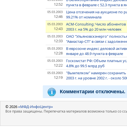
12:52
пункта в феврале с 52.3 пункта в 
Цена отсечения на аукционе по 
05.03.2003
12:46
99.21% от номинала
ACM-Consulting: Число абонентов
05.03.2003
12:43
2003 г. на 5% до 20 млн человек
ОАО "Ульяновскэнерго" полность
05.03.2003
12:33
"Авиастар-СП" в связи с задолже
В еврозоне индекс деловой активн
05.03.2003
12:28
январе до 48.9 пункта в феврале
Госкомстат РФ: Объем платных ус
05.03.2003
12:22
4.8% до 99.5 млрд руб
"Вымпелком" намерен сохранить о
05.03.2003
12:19
2003 г. на уровне 2002 г. - около 5
Комментарии отключены.
© 2026
«МФД-ИнфоЦентр»
Все права защищены. Перепечатка материалов возможна только со ссы