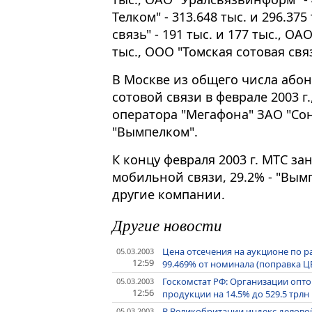
Телком" - 313.648 тыс. и 296.37
связь" - 191 тыс. и 177 тыс., ОА
тыс., ООО "Томская сотовая связь
В Москве из общего числа або
сотовой связи в феврале 2003 г
оператора "Мегафона" ЗАО "Сони
"Вымпелком".
К концу февраля 2003 г. МТС з
мобильной связи, 29.2% - "Вымп
другие компании.
Другие новости
Цена отсечения на аукционе по 
05.03.2003
12:59
99.469% от номинала (поправка Ц
Госкомстат РФ: Организации опто
05.03.2003
12:56
продукции на 14.5% до 529.5 трлн
В Великобритании индекс деловой 
05.03.2003