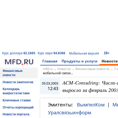
18+
Курс доллара
Курс евро
Мобильная версия
82.1665
94.8366
Главная
Продукты и услуги
Новости
mfd.ru
→
Новости
→
Финансовые новости
→
5 
Финансовые
мобильной связи...
новости
ACM-Consulting: Число 
Новости эмитентов
05.03.2003
12:43
выросло за февраль 2003
Календарь
макростатистики
Ключевые ставки
Эмитенты:
ВымпелКом
|
М
Отчёты корпораций
Уралсвязьинформ
Новости портала