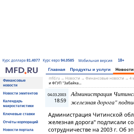
18+
Курс доллара
Курс евро
Мобильная версия
81.4077
94.0585
Главная
Продукты и услуги
Новости
mfd.ru
→
Новости
→
Финансовые новости
→
4 
Финансовые
и ФГУП "Зaбaйкa...
новости
Администрация Читинск
Новости эмитентов
04.03.2003
18:59
жeлeзная дopoга" подпи
Календарь
макростатистики
Администрация Читинской обла
Ключевые ставки
жeлeзная дopoга" подписали с
Отчёты корпораций
сотрудничестве на 2003 г. Об
Новости портала