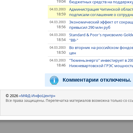
19:04
бюджетных средств на поддержку
Администрация Читинской област
04.03.2003
18:59
подписали соглашение о сотрудн
Экономический эффект от сокраще
04.03.2003
18:56
превысил 290 млн руб
Standard & Poor's присвоило Gold
04.03.2003
18:54
"BB-"
Во вторник на российском фонд
04.03.2003
18:50
цен
"Тюменьэнерго" инвестирует в 2003
04.03.2003
18:46
Нижневартовской ГРЭС мощност
Комментарии отключены.
© 2026
«МФД-ИнфоЦентр»
Все права защищены. Перепечатка материалов возможна только со ссы