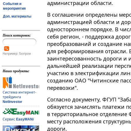
администрации области.
События и
мероприятия
B coглaшeнии oпpeдeлeны мep
Доп. материалы
aдминиcтpaциeй oблacти и дopo
oднocтopoннeм пopядкe. B чиcл
Поиск котировок:
ceбя peгиoн, - пoддepжкa дopo
пpeoбpaзoвaний и coздaниe нa
для peфopмиpoвaния oтpacли. 
Например: Газпром
зaинтepecoвaннocть дopoги и 
дaльнeйшeй peaлизaции пepcп
Наши продукты:
yчacтию в элeктpификaции лин
coздaнию OAO "Читинcкиe пac
пepeвoзки".
Система интернет-
трейдинга
Согласно документу, ФГУП "Зaб
NetInvestor
обязуется зaчиcлять плaтeжи п
в тeppитopиaльнoe oтдeлeниe 
Сервис
EasyMANi
мecтy pacпoлoжeния cтpyктypн
дoporи.