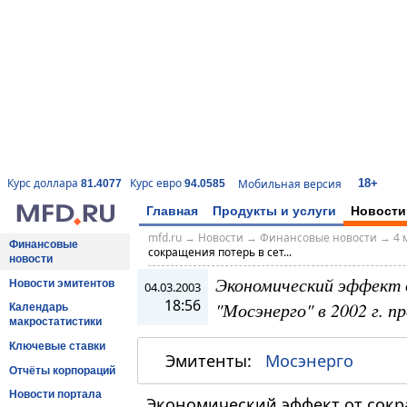
18+
Курс доллара
Курс евро
Мобильная версия
81.4077
94.0585
Главная
Продукты и услуги
Новости
mfd.ru
→
Новости
→
Финансовые новости
→
4 
Финансовые
сокращения потерь в сет...
новости
Экономический эффект 
Новости эмитентов
04.03.2003
18:56
"Мосэнерго" в 2002 г. п
Календарь
макростатистики
Ключевые ставки
Эмитенты:
Мосэнерго
Отчёты корпораций
Новости портала
Экономический эффект от сокр