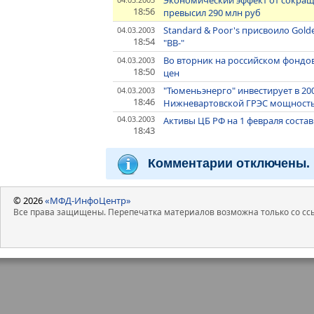
Экономический эффект от сокраще
18:56
превысил 290 млн руб
Standard & Poor's присвоило Gold
04.03.2003
18:54
"BB-"
Во вторник на российском фонд
04.03.2003
18:50
цен
"Тюменьэнерго" инвестирует в 2003
04.03.2003
18:46
Нижневартовской ГРЭС мощност
04.03.2003
Активы ЦБ РФ на 1 февраля состав
18:43
Комментарии отключены.
© 2026
«МФД-ИнфоЦентр»
Все права защищены. Перепечатка материалов возможна только со ссы