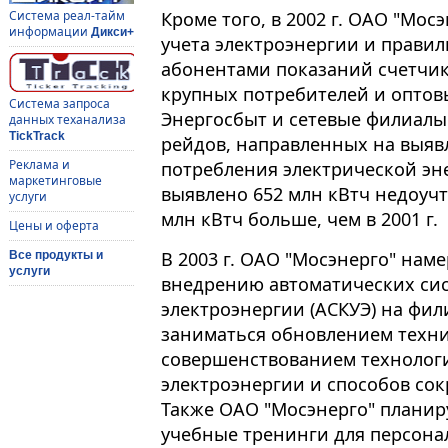
Кроме того, в 2002 г. ОАО "Мос
Система реал-тайм
информации
Дикси+
учета электроэнергии и прави
абонентами показаний счетчик
крупных потребителей и оптов
Система запроса
Энергосбыт и сетевые филиалы
данных теханализа
TickTrack
рейдов, направленных на выяв
Реклама и
потребления электрической эн
маркетинговые
выявлено 652 млн кВтч недоучт
услуги
млн кВтч больше, чем в 2001 г.
Цены и оферта
В 2003 г. ОАО "Мосэнерго" на
Все продукты и
услуги
внедрению автоматических сис
электроэнергии (АСКУЭ) на фи
заниматься обновлением техни
совершенствованием технологи
электроэнергии и способов со
Также ОАО "Мосэнерго" планир
учебные тренинги для персона