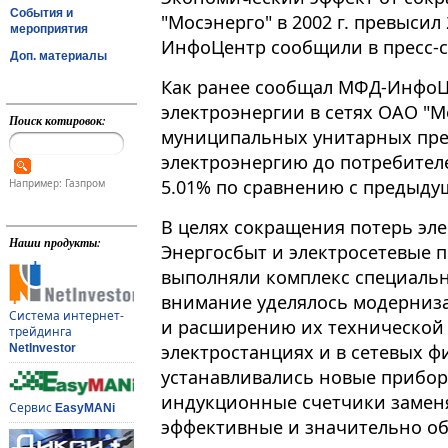
События и
"Мосэнерго" в 2002 г. превысил
мероприятия
ИнфоЦентр сообщили в пресс-с
Доп. материалы
Как ранее сообщал МФД-ИнфоЦ
электроэнергии в сетях ОАО "Мо
Поиск котировок:
муниципальных унитарных пр
электроэнергию до потребителей
5.01% по сравнению с предыдущ
Например: Газпром
В целях сокращения потерь элек
Наши продукты:
Энергосбыт и электросетевые 
выполняли комплекс специаль
внимание уделялось модерниза
Система интернет-
и расширению их технической 
трейдинга
электростанциях и в сетевых 
NetInvestor
устанавливались новые прибор
индукционные счетчики заменя
Сервис
EasyMANi
эффективные и значительно о