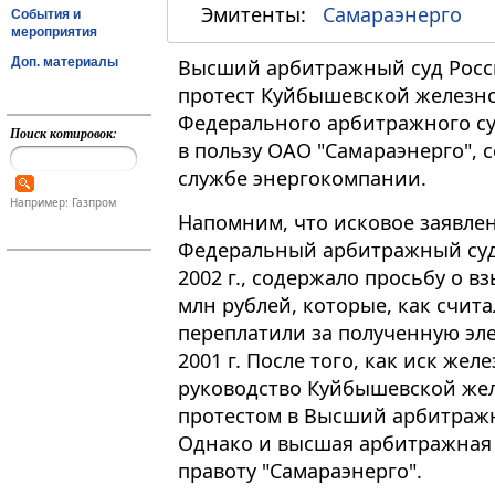
Эмитенты:
Самараэнерго
События и
мероприятия
Доп. материалы
Высший арбитражный суд Росс
протест Куйбышевской железн
Федерального арбитражного су
Поиск котировок:
в пользу ОАО "Самараэнерго",
службе энергокомпании.
Например: Газпром
Напомним, что исковое заявле
Федеральный арбитражный суд 
2002 г., содержало просьбу о в
млн рублей, которые, как счи
переплатили за полученную эл
2001 г. После того, как иск же
руководство Куйбышевской жел
протестом в Высший арбитраж
Однако и высшая арбитражная 
правоту "Самараэнерго".