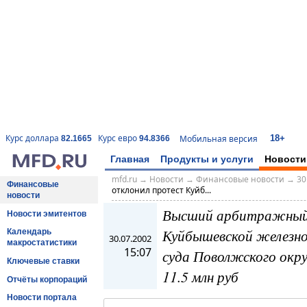
18+
Курс доллара
Курс евро
Мобильная версия
82.1665
94.8366
Главная
Продукты и услуги
Новости
mfd.ru
→
Новости
→
Финансовые новости
→
30
Финансовые
отклонил протест Куйб...
новости
Высший арбитражный 
Новости эмитентов
Куйбышевской железно
Календарь
30.07.2002
макростатистики
15:07
суда Поволжского окру
Ключевые ставки
11.5 млн руб
Отчёты корпораций
Новости портала