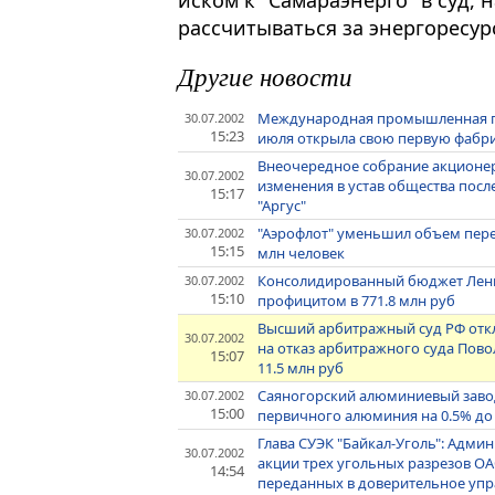
иском к "Самараэнерго" в суд, 
рассчитываться за энергоресур
Другие новости
Международная промышленная гр
30.07.2002
15:23
июля открыла свою первую фабрик
Внеочередное собрание акционер
30.07.2002
изменения в устав общества пос
15:17
"Аргус"
"Аэрофлот" уменьшил объем перев
30.07.2002
15:15
млн человек
Консолидированный бюджет Ленин
30.07.2002
15:10
профицитом в 771.8 млн руб
Высший арбитражный суд РФ отк
30.07.2002
на отказ арбитражного суда Пово
15:07
11.5 млн руб
Саяногорский алюминиевый завод
30.07.2002
15:00
первичного алюминия на 0.5% до 2
Глава СУЭК "Байкал-Уголь": Адми
30.07.2002
акции трех угольных разрезов ОА
14:54
переданных в доверительное уп