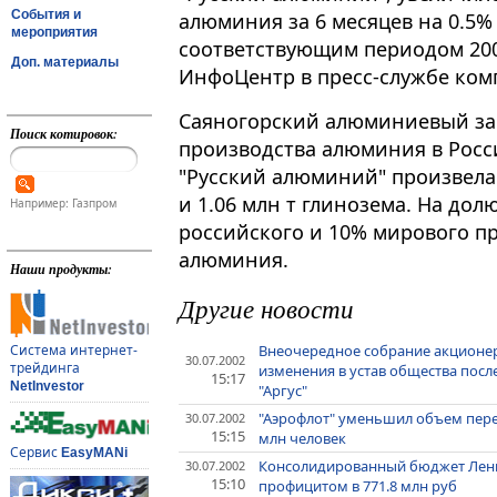
События и
алюминия за 6 месяцев на 0.5% 
мероприятия
соответствующим периодом 200
Доп. материалы
ИнфоЦентр в пресс-службе ком
Саяногорский алюминиевый зав
Поиск котировок:
производства алюминия в Росси
"Русский алюминий" произвела
и 1.06 млн т глинозема. На до
Например: Газпром
российского и 10% мирового п
алюминия.
Наши продукты:
Другие новости
Внеочередное собрание акционер
Система интернет-
30.07.2002
трейдинга
изменения в устав общества пос
15:17
NetInvestor
"Аргус"
"Аэрофлот" уменьшил объем перев
30.07.2002
15:15
млн человек
Сервис
EasyMANi
Консолидированный бюджет Ленин
30.07.2002
15:10
профицитом в 771.8 млн руб