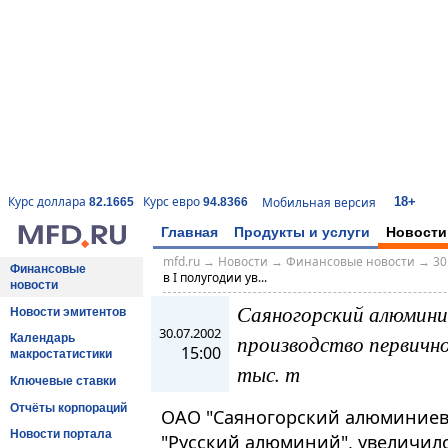
18+
Курс доллара
Курс евро
Мобильная версия
82.1665
94.8366
Главная
Продукты и услуги
Новости
mfd.ru
→
Новости
→
Финансовые новости
→
30
Финансовые
в I полугодии ув...
новости
Саяногорский алюминие
Новости эмитентов
30.07.2002
производство первично
Календарь
15:00
макростатистики
тыс. т
Ключевые ставки
Отчёты корпораций
ОАО "Саяногорский алюминиев
Новости портала
"Русский алюминий", увеличил