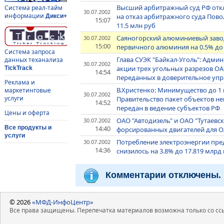
Высший арбитражный суд РФ отк
Система реал-тайм
30.07.2002
информации
на отказ арбитражного суда Пово
Дикси+
15:07
11.5 млн руб
Саяногорский алюминиевый завод
30.07.2002
15:00
первичного алюминия на 0.5% до 2
Система запроса
Глава СУЭК "Байкал-Уголь": Адми
данных теханализа
30.07.2002
акции трех угольных разрезов ОА
TickTrack
14:54
переданных в доверительное уп
Реклама и
В.Христенко: Минимущество до 1 
маркетинговые
30.07.2002
услуги
Правительство пакет объектов н
14:52
передан в ведение субъектов РФ
Цены и оферта
ОАО "Автодизель" и ОАО "Тутаев
30.07.2002
14:40
Все продукты и
форсированных двигателей для О
услуги
Потребление электроэнергии пре
30.07.2002
14:36
снизилось на 3.8% до 17.819 млрд
Комментарии отключены.
© 2026
«МФД-ИнфоЦентр»
Все права защищены. Перепечатка материалов возможна только со ссы