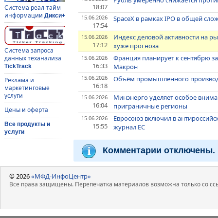
Рубль умеренно снижается проти
18:07
Система реал-тайм
информации
Дикси+
15.06.2026
SpaceX в рамках IPO в общей сло
17:54
Индекс деловой активности на р
15.06.2026
17:12
хуже прогноза
Система запроса
Франция планирует к сентябрю за
15.06.2026
данных теханализа
16:33
Макрон
TickTrack
15.06.2026
Объём промышленного производс
Реклама и
16:18
маркетинговые
услуги
Минэнерго уделяет особое внима
15.06.2026
16:04
приграничные регионы
Цены и оферта
Евросоюз включил в антироссийск
15.06.2026
Все продукты и
15:55
журнал ЕС
услуги
Комментарии отключены.
© 2026
«МФД-ИнфоЦентр»
Все права защищены. Перепечатка материалов возможна только со ссы