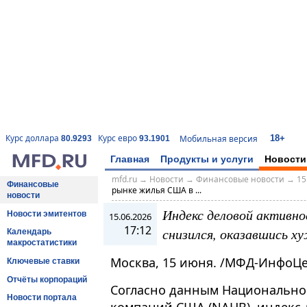
18+
Курс доллара
Курс евро
Мобильная версия
80.9293
93.1901
Главная
Продукты и услуги
Новости
mfd.ru
→
Новости
→
Финансовые новости
→
15
Финансовые
рынке жилья США в ...
новости
Индекс деловой активн
Новости эмитентов
15.06.2026
17:12
снизился, оказавшись х
Календарь
макростатистики
Москва, 15 июня. /МФД-ИнфоЦе
Ключевые ставки
Отчёты корпораций
Согласно данным Национально
Новости портала