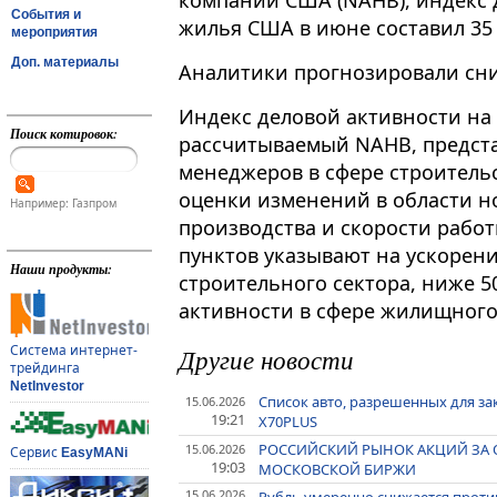
компаний США (NAHB), индекс 
События и
жилья США в июне составил 35 
мероприятия
Доп. материалы
Аналитики прогнозировали сни
Индекс деловой активности на
Поиск котировок:
рассчитываемый NAHB, предста
менеджеров в сфере строительс
оценки изменений в области н
Например: Газпром
производства и скорости рабо
пунктов указывают на ускорен
Наши продукты:
строительного сектора, ниже 5
активности в сфере жилищного
Система интернет-
Другие новости
трейдинга
NetInvestor
Список авто, разрешенных для зак
15.06.2026
19:21
X70PLUS
РОССИЙСКИЙ РЫНОК АКЦИЙ ЗА 
15.06.2026
Сервис
EasyMANi
19:03
МОСКОВСКОЙ БИРЖИ
15.06.2026