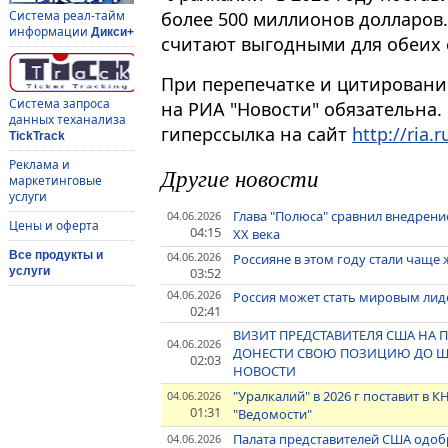
более 500 миллионов долларов.
Система реал-тайм
информации
Дикси+
считают выгодными для обеих с
При перепечатке и цитировани
Система запроса
на РИА "Новости" обязательна.
данных теханализа
гиперссылка на сайт
http://ria.r
TickTrack
Реклама и
Другие новости
маркетинговые
услуги
Глава "Полюса" сравнил внедрени
04.06.2026
Цены и оферта
04:15
XX века
Все продукты и
04.06.2026
Россияне в этом году стали чаще 
03:52
услуги
04.06.2026
Россия может стать мировым лиде
02:41
ВИЗИТ ПРЕДСТАВИТЕЛЯ США НА
04.06.2026
ДОНЕСТИ СВОЮ ПОЗИЦИЮ ДО ШИ
02:03
НОВОСТИ
"Уралкалий" в 2026 г поставит в 
04.06.2026
01:31
"Ведомости"
Палата представителей США одоб
04.06.2026