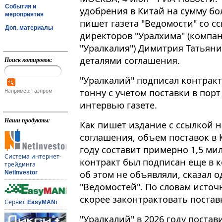
События и
удобрения в Китай на сумму бо
мероприятия
пишет газета "Ведомости" со с
Доп. материалы
директоров "Уралхима" (компа
"Уралкалия") Димитрия Татьяни
деталями соглашения.
Поиск котировок:
"Уралкалий" подписал контракт
тонну с учетом поставки в порт
Например: Газпром
интервью газете​​​.
Наши продукты:
Как пишет издание с ссылкой н
соглашения, объем поставок в 
году составит примерно 1,5 ми
Система интернет-
контракт был подписан еще в к
трейдинга
об этом не объявляли, сказал 
NetInvestor
"Ведомостей". По словам источ
скорее законтрактовать постав
Сервис
EasyMANi
"Уралкалий" в 2026 году постав