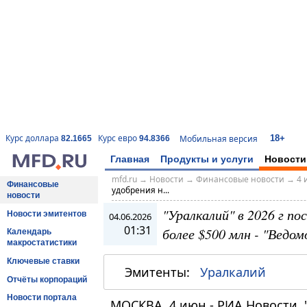
18+
Курс доллара
Курс евро
Мобильная версия
82.1665
94.8366
Главная
Продукты и услуги
Новости
mfd.ru
→
Новости
→
Финансовые новости
→
4 
Финансовые
удобрения н...
новости
"Уралкалий" в 2026 г п
Новости эмитентов
04.06.2026
01:31
более $500 млн - "Ведо
Календарь
макростатистики
Ключевые ставки
Эмитенты:
Уралкалий
Отчёты корпораций
Новости портала
МОСКВА, 4 июн - РИА Новости. "