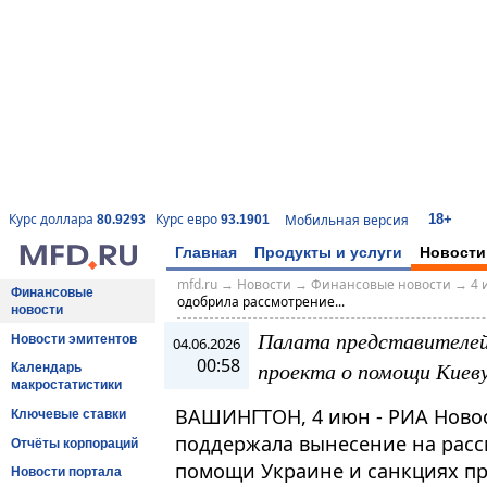
18+
Курс доллара
Курс евро
Мобильная версия
80.9293
93.1901
Главная
Продукты и услуги
Новости
mfd.ru
→
Новости
→
Финансовые новости
→
4 
Финансовые
одобрила рассмотрение...
новости
Палата представителе
Новости эмитентов
04.06.2026
00:58
проекта о помощи Киеву
Календарь
макростатистики
ВАШИНГТОН, 4 июн - РИА Новос
Ключевые ставки
поддержала вынесение на расс
Отчёты корпораций
помощи Украине и санкциях про
Новости портала