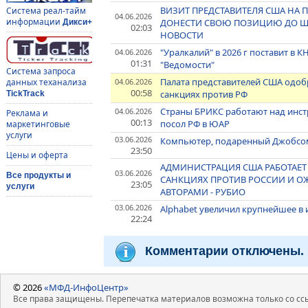
ВИЗИТ ПРЕДСТАВИТЕЛЯ США НА
Система реал-тайм
04.06.2026
информации
ДОНЕСТИ СВОЮ ПОЗИЦИЮ ДО ШИ
Дикси+
02:03
НОВОСТИ
"Уралкалий" в 2026 г поставит в 
04.06.2026
01:31
"Ведомости"
Система запроса
Палата представителей США одоб
04.06.2026
данных теханализа
00:58
санкциях против РФ
TickTrack
Страны БРИКС работают над инст
04.06.2026
Реклама и
00:13
посол РФ в ЮАР
маркетинговые
услуги
03.06.2026
Компьютер, подаренный Джобсом
23:50
Цены и оферта
АДМИНИСТРАЦИЯ США РАБОТАЕТ
03.06.2026
Все продукты и
САНКЦИЯХ ПРОТИВ РОССИИ И О
23:05
услуги
АВТОРАМИ - РУБИО
03.06.2026
Alphabet увеличил крупнейшее в
22:24
Комментарии отключены.
© 2026
«МФД-ИнфоЦентр»
Все права защищены. Перепечатка материалов возможна только со ссы