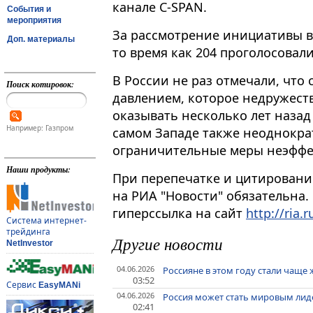
канале C-SPAN.
События и
мероприятия
За рассмотрение инициативы в
Доп. материалы
то время как 204 проголосовали п
В России не раз отмечали, что
Поиск котировок:
давлением, которое недружест
оказывать несколько лет назад
Например: Газпром
самом Западе также неоднокра
ограничительные меры неэффе
Наши продукты:
При перепечатке и цитировани
на РИА "Новости" обязательна.
гиперссылка на сайт
http://ria.r
Система интернет-
трейдинга
Другие новости
NetInvestor
04.06.2026
Россияне в этом году стали чаще 
03:52
Сервис
EasyMANi
04.06.2026
Россия может стать мировым лиде
02:41