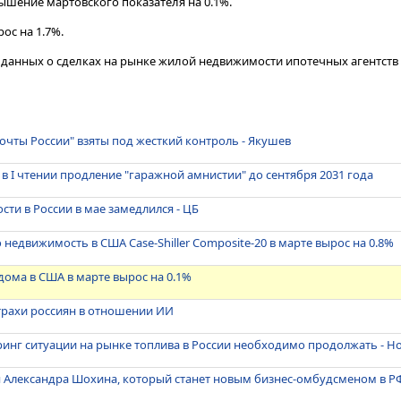
шение мартовского показателя на 0.1%.
ос на 1.7%.
 данных о сделках на рынке жилой недвижимости ипотечных агентств 
очты России" взяты под жесткий контроль - Якушев
в I чтении продление "гаражной амнистии" до сентября 2031 года
сти в России в мае замедлился - ЦБ
недвижимость в США Case-Shiller Composite-20 в марте вырос на 0.8%
 дома в США в марте вырос на 0.1%
трахи россиян в отношении ИИ
инг ситуации на рынке топлива в России необходимо продолжать - Н
я Александра Шохина, который станет новым бизнес-омбудсменом в Р