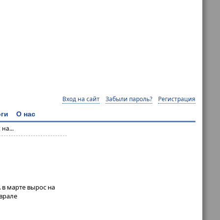
Вход на сайт
Забыли пароль?
Регистрация
ги
О нас
на...
 в марте вырос на
еврале