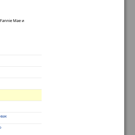
Fannie Mae и
овак
Ф