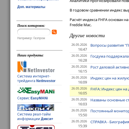
Аналитики прогнозировали повы
Доп. материалы
В годовом сравнении индекс выр
Расчёт индекса FHFA основан на
Freddie Mac.
Поиск котировок:
Другие новости
Например: Газпром
26.05.2026
Вопросы развития "П
16:47
Наши продукты:
26.05.2026
Госдума поддержала 
16:28
26.05.2026
Рост деловой активно
16:15
Система интернет-
26.05.2026
Индекс цен на жилую 
трейдинга
NetInvestor
16:09
26.05.2026
FHFA: Индекс цен на
16:05
Сервис
EasyMANi
26.05.2026
Названы основные с
16:03
26.05.2026
Постоянный монитор
Система реал-тайм
15:50
информации
Дикси+
26.05.2026
СПРАВКА - Биографи
15:39