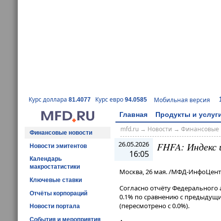
Курс доллара
Курс евро
Мобильная версия
81.4077
94.0585
Главная
Продукты и услуг
mfd.ru
→
Новости
→
Финансовые 
Финансовые новости
26.05.2026
FHFA: Индекс 
Новости эмитентов
16:05
Календарь
макростатистики
Москва, 26 мая. /МФД-ИнфоЦент
Ключевые ставки
Согласно отчёту Федерального а
Отчёты корпораций
0.1% по сравнению с предыдущи
(пересмотрено с 0.0%).
Новости портала
События и мероприятия