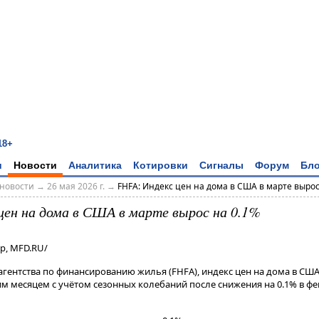
18+
и
Новости
Аналитика
Котировки
Сигналы
Форум
Бло
новости
→
26 мая 2026 г.
→
FHFA: Индекс цен на дома в США в марте вырос 
цен на дома в США в марте вырос на 0.1%
р, MFD.RU/
гентства по финансированию жилья (FHFA), индекс цен на дома в США
м месяцем с учётом сезонных колебаний после снижения на 0.1% в ф