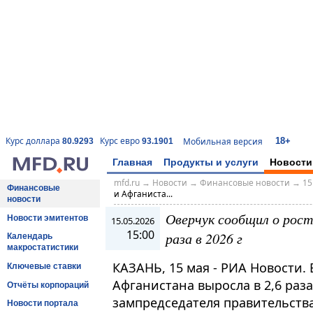
18+
Курс доллара
Курс евро
Мобильная версия
80.9293
93.1901
Главная
Продукты и услуги
Новости
mfd.ru
→
Новости
→
Финансовые новости
→
15
Финансовые
и Афганиста...
новости
Оверчук сообщил о рост
Новости эмитентов
15.05.2026
15:00
раза в 2026 г
Календарь
макростатистики
КАЗАНЬ, 15 мая - РИА Новости.
Ключевые ставки
Афганистана выросла в 2,6 раза
Отчёты корпораций
зампредседателя правительств
Новости портала