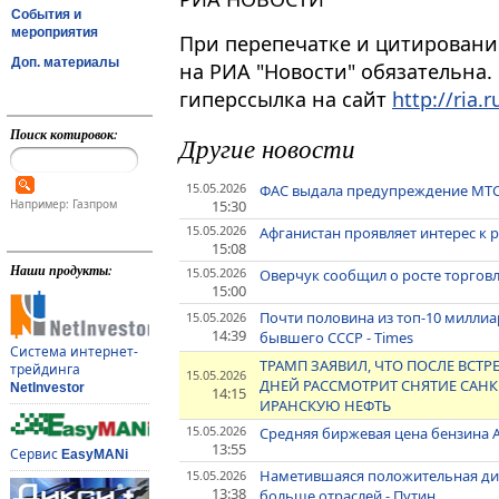
События и
мероприятия
При перепечатке и цитировани
Доп. материалы
на РИА "Новости" обязательна.
гиперссылка на сайт
http://ria.r
Поиск котировок:
Другие новости
15.05.2026
ФАС выдала предупреждение МТС
15:30
Например: Газпром
15.05.2026
Афганистан проявляет интерес к 
15:08
Наши продукты:
15.05.2026
Оверчук сообщил о росте торговли
15:00
Почти половина из топ-10 милли
15.05.2026
14:39
бывшего СССР - Times
Система интернет-
ТРАМП ЗАЯВИЛ, ЧТО ПОСЛЕ ВСТР
трейдинга
15.05.2026
ДНЕЙ РАССМОТРИТ СНЯТИЕ САН
NetInvestor
14:15
ИРАНСКУЮ НЕФТЬ
15.05.2026
Средняя биржевая цена бензина А
13:55
Сервис
EasyMANi
Наметившаяся положительная ди
15.05.2026
13:38
больше отраслей - Путин