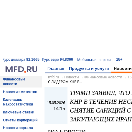
18+
Курс доллара
Курс евро
Мобильная версия
82.1665
94.8366
Главная
Продукты и услуги
Новости
mfd.ru
→
Новости
→
Финансовые новости
→
15
Финансовые
С ЛИДЕРОМ КНР В...
новости
ТРАМП ЗАЯВИЛ, ЧТО
Новости эмитентов
КНР В ТЕЧЕНИЕ НЕ
Календарь
15.05.2026
макростатистики
14:15
СНЯТИЕ САНКЦИЙ С
Ключевые ставки
ЗАКУПАЮЩИХ ИРАН
Отчёты корпораций
Новости портала
РИА НОВОСТИ