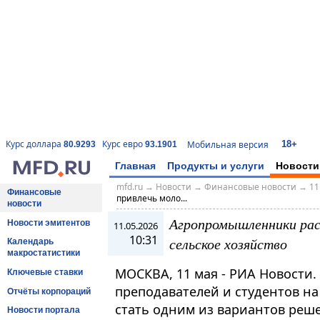
18+
Курс доллара
Курс евро
Мобильная версия
80.9293
93.1901
Главная
Продукты и услуги
Новости
mfd.ru
→
Новости
→
Финансовые новости
→
11
Финансовые
привлечь моло...
новости
Агропромышленники расс
Новости эмитентов
11.05.2026
10:31
сельское хозяйство
Календарь
макростатистики
МОСКВА, 11 мая - РИА Новости
Ключевые ставки
преподавателей и студентов на
Отчёты корпораций
стать одним из вариантов реш
Новости портала