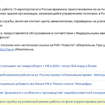
о работа 13 аэропортов юга России временно приостановлена из-за п
иал здания организации, занимающейся управлением полетами, в Росто
е службы, включая контакт-центр авиакомпании, переведены на уси
и.
, предоставляется обслуживание в соответствии с Федеральными а
флоте".
(полном или частичном) ссылка на РИА "Новости" обязательна. При ц
tp://ria.ru
обязательна.
считывает на товарооборот с РФ в 2026 г около $54 млрд и более
зобновления рейсов на юг России примут в ближайшее время - Минтр
бходимым добавить все банки РФ в "белые списки" Минцифры
вия "Дымовского колбасного производства" недобросовестной конкур
свои службы на усиленный режим работы на фоне корректировки расп