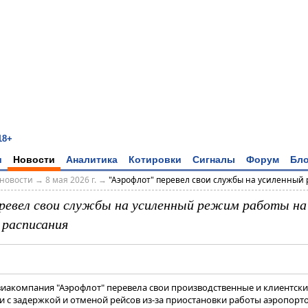
18+
и
Новости
Аналитика
Котировки
Сигналы
Форум
Бло
новости
→
8 мая 2026 г.
→
"Аэрофлот" перевел свои службы на усиленный р
ревел свои службы на усиленный режим работы на
 расписания
Авиакомпания "Аэрофлот" перевела свои производственные и клиентск
 с задержкой и отменой рейсов из-за приостановки работы аэропорто