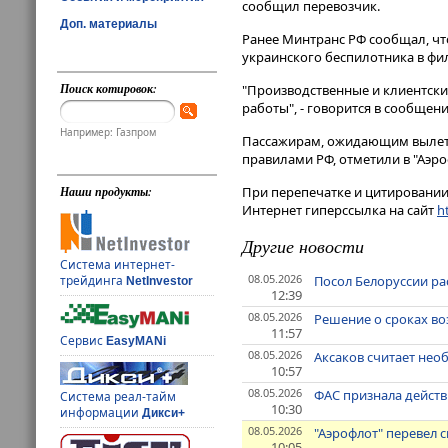
сообщил перевозчик.
Доп. материалы
Ранее Минтранс РФ сообщал, чт
украинского беспилотника в фил
Поиск котировок:
"Производственные и клиентски
работы", - говорится в сообщени
Например: Газпром
Пассажирам, ожидающим вылета
правилами РФ, отметили в "Аэро
При перепечатке и цитировании 
Наши продукты:
Интернет гиперссылка на сайт
ht
Другие новости
Система интернет-
08.05.2026
Посол Белоруссии рас
трейдинга
NetInvestor
12:39
08.05.2026
Решение о сроках во
11:57
Сервис
EasyMANi
08.05.2026
Аксаков считает нео
10:57
08.05.2026
ФАС признала дейст
Система реал-тайм
10:30
информации
Дикси+
08.05.2026
"Аэрофлот" перевел 
10:05