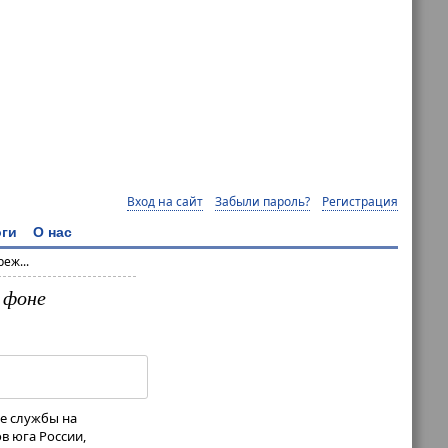
Вход на сайт
Забыли пароль?
Регистрация
ги
О нас
еж...
 фоне
ие службы на
в юга России,