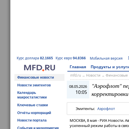
Курс доллара
Курс евро
Мобильная версия
82.1665
94.8366
Главная
Продукты и услуг
mfd.ru
→
Новости
→
Финансовые 
Финансовые новости
"Аэрофлот" пе
Новости эмитентов
08.05.2026
10:05
корректировки
Календарь
макростатистики
Ключевые ставки
Эмитенты:
Аэрофлот
Отчёты корпораций
МОСКВА, 8 мая - РИА Новости. 
Новости портала
усиленный режим работы в связи
События и мероприятия