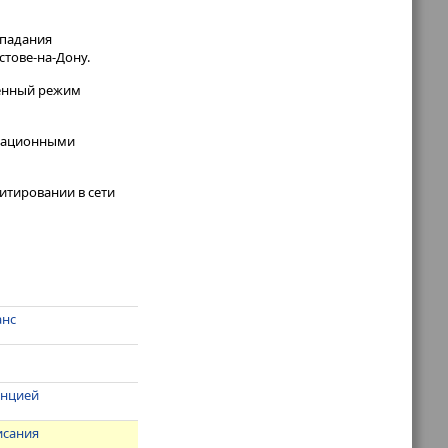
опадания
ве-на-Дону​​​.
ленный режим
виационными
итировании в сети
анс
енцией
исания