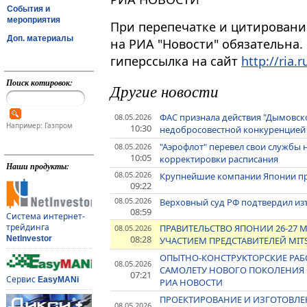
События и
мероприятия
При перепечатке и цитировани
Доп. материалы
на РИА "Новости" обязательна.
гиперссылка на сайт
http://ria.r
Поиск котировок:
Другие новости
ФАС признала действия "Дымовск
08.05.2026
Например: Газпром
10:30
недобросовестной конкуренцией
"Аэрофлот" перевел свои службы
08.05.2026
10:05
корректировки расписания
Наши продукты:
08.05.2026
Крупнейшие компании Японии при
09:22
08.05.2026
Верховный суд РФ подтвердил изъ
08:59
Система интернет-
трейдинга
ПРАВИТЕЛЬСТВО ЯПОНИИ 26-27 
08.05.2026
08:28
NetInvestor
УЧАСТИЕМ ПРЕДСТАВИТЕЛЕЙ MITSUI 
ОПЫТНО-КОНСТРУКТОРСКИЕ РАБ
08.05.2026
САМОЛЕТУ НОВОГО ПОКОЛЕНИЯ О
07:21
Сервис
EasyMANi
РИА НОВОСТИ
ПРОЕКТИРОВАНИЕ И ИЗГОТОВЛЕ
08.05.2026