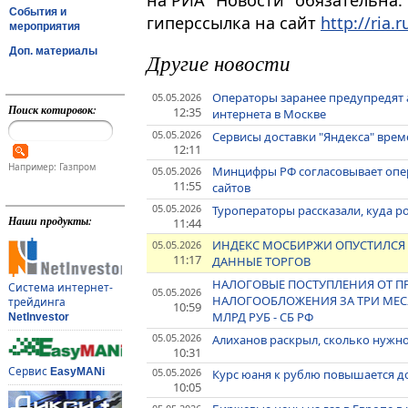
на РИА "Новости" обязательна.
События и
гиперссылка на сайт
http://ria.r
мероприятия
Доп. материалы
Другие новости
Операторы заранее предупредят 
05.05.2026
Поиск котировок:
12:35
интернета в Москве
05.05.2026
Сервисы доставки "Яндекса" вре
12:11
Например: Газпром
Минцифры РФ согласовывает опер
05.05.2026
11:55
сайтов
05.05.2026
Туроператоры рассказали, куда р
Наши продукты:
11:44
ИНДЕКС МОСБИРЖИ ОПУСТИЛСЯ НИ
05.05.2026
11:17
ДАННЫЕ ТОРГОВ
НАЛОГОВЫЕ ПОСТУПЛЕНИЯ ОТ 
Система интернет-
05.05.2026
НАЛОГООБЛОЖЕНИЯ ЗА ТРИ МЕСЯ
трейдинга
10:59
МЛРД РУБ - СБ РФ
NetInvestor
05.05.2026
Алиханов раскрыл, сколько нужно 
10:31
Сервис
05.05.2026
EasyMANi
Курс юаня к рублю повышается д
10:05