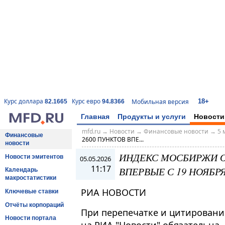
18+
Курс доллара
Курс евро
Мобильная версия
82.1665
94.8366
Главная
Продукты и услуги
Новости
mfd.ru
→
Новости
→
Финансовые новости
→
5 
Финансовые
2600 ПУНКТОВ ВПЕ...
новости
ИНДЕКС МОСБИРЖИ О
Новости эмитентов
05.05.2026
11:17
ВПЕРВЫЕ С 19 НОЯБР
Календарь
макростатистики
РИА НОВОСТИ
Ключевые ставки
Отчёты корпораций
При перепечатке и цитировани
Новости портала