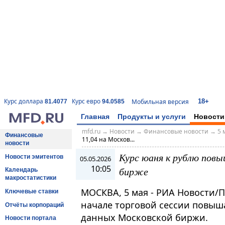
18+
Курс доллара
Курс евро
Мобильная версия
81.4077
94.0585
Главная
Продукты и услуги
Новости
mfd.ru
→
Новости
→
Финансовые новости
→
5 
Финансовые
11,04 на Москов...
новости
Курс юаня к рублю повы
Новости эмитентов
05.05.2026
10:05
бирже
Календарь
макростатистики
МОСКВА, 5 мая - РИА Новости/П
Ключевые ставки
начале торговой сессии повышае
Отчёты корпораций
данных Московской биржи.
Новости портала