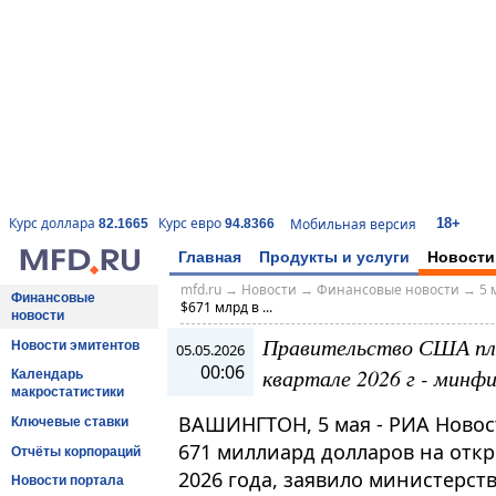
18+
Курс доллара
Курс евро
Мобильная версия
82.1665
94.8366
Главная
Продукты и услуги
Новости
mfd.ru
→
Новости
→
Финансовые новости
→
5 
Финансовые
$671 млрд в ...
новости
Правительство США пла
Новости эмитентов
05.05.2026
00:06
квартале 2026 г - минф
Календарь
макростатистики
ВАШИНГТОН, 5 мая - РИА Новос
Ключевые ставки
671 миллиард долларов на откр
Отчёты корпораций
2026 года, заявило министерст
Новости портала