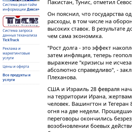
Пакистан, Тунис, отметил Сево
Система реал-тайм
информации
Дикси+
Он пояснил, что государства 
расходы, в том числе на оборо
высоких ставок. В результате д
Система запроса
чем сама экономика.
данных теханализа
TickTrack
"Рост долга - это эффект накоп
Реклама и
маркетинговые
затем инфляция, теперь геопол
услуги
выражение "кризисы не исчезаю
Цены и оферта
абсолютно справедливо", - закл
Все продукты и
Плеханова.
услуги
США и Израиль 28 февраля нач
на территории Ирана, жертвами
человек. Вашингтон и Тегеран
огня на две недели. Прошедшие
переговоры окончились безрезу
возобновлении боевых действи