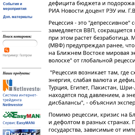
дефицита бюджета и подорожан
События и
мероприятия
РИА Новости доцент РЭУ им. Г​​​
Доп. материалы
Рецессия - это "депрессивное"
замедляется ВВП, сокращается
Поиск котировок:
при этом растет безработица
(МВФ) предупреждал ранее, что
на Ближнем Востоке мировая э
Например: Газпром
волоске" от глобальной рецесс
"Рецессия возникает там, где с
Наши продукты:
энергия, слабая валюта и дефиц
Турция, Египет, Пакистан, Шри
находятся под давлением, а эн
Система интернет-
трейдинга
дисбалансы", - объяснил экспер
NetInvestor
Помимо рецессии, кризис на Б
и дефолтом в разных странах. 
Сервис
EasyMANi
государства, зависимые от импо