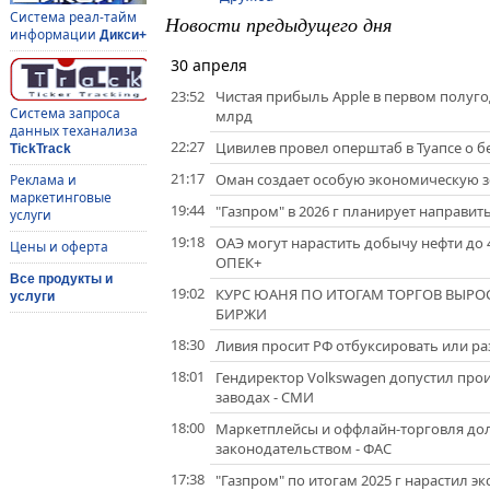
Система реал-тайм
Новости предыдущего дня
информации
Дикси+
30 апреля
23:52
Чистая прибыль Apple в первом полугод
Система запроса
млрд
данных теханализа
22:27
Цивилев провел оперштаб в Туапсе о б
TickTrack
21:17
Оман создает особую экономическую з
Реклама и
маркетинговые
19:44
"Газпром" в 2026 г планирует направить
услуги
19:18
ОАЭ могут нарастить добычу нефти до 4
Цены и оферта
ОПЕК+
Все продукты и
19:02
КУРС ЮАНЯ ПО ИТОГАМ ТОРГОВ ВЫРОС 
услуги
БИРЖИ
18:30
Ливия просит РФ отбуксировать или раз
18:01
Гендиректор Volkswagen допустил прои
заводах - СМИ
18:00
Маркетплейсы и оффлайн-торговля до
законодательством - ФАС
17:38
"Газпром" по итогам 2025 г нарастил эк