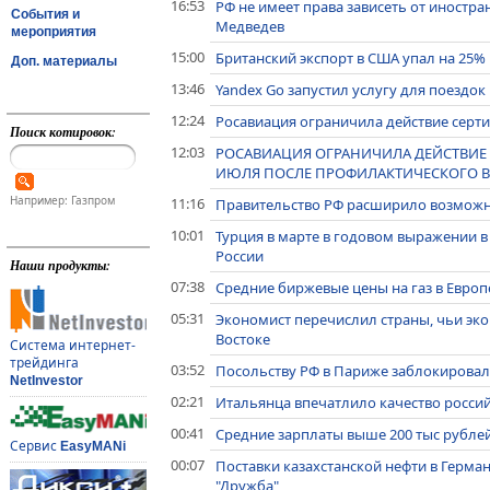
16:53
РФ не имеет права зависеть от иностр
События и
Медведев
мероприятия
15:00
Британский экспорт в США упал на 25%
Доп. материалы
13:46
Yandex Go запустил услугу для поездо
12:24
Росавиация ограничила действие серти
Поиск котировок:
12:03
РОСАВИАЦИЯ ОГРАНИЧИЛА ДЕЙСТВИЕ С
ИЮЛЯ ПОСЛЕ ПРОФИЛАКТИЧЕСКОГО В
Например: Газпром
11:16
Правительство РФ расширило возможн
10:01
Турция в марте в годовом выражении в
России
Наши продукты:
07:38
Средние биржевые цены на газ в Европ
05:31
Экономист перечислил страны, чьи эк
Востоке
Система интернет-
трейдинга
03:52
Посольству РФ в Париже заблокировал
NetInvestor
02:21
Итальянца впечатлило качество росси
00:41
Средние зарплаты выше 200 тыс рублей
Сервис
EasyMANi
00:07
Поставки казахстанской нефти в Герма
"Дружба"