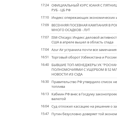
17:24
ОФИЦИАЛЬНЫЙ КУРС ЮАНЯ С ПЯТНИЦЫ - 1
РУБ - ЦБ РФ
17:10
Индекс опережающих экономических ин
17:09
ВЕСЕННЯЯ ПОСЕВНАЯ КАМПАНИЯ В РО
МНОГО ОСАДКОВ - ЛУТ
17:07
ISM-Chicago: Индекс деловой активнос
США в апреле вышел в область спада
17:04
Azur Air устранила почти все замечани
16:51
Торговый оборот Узбекистана и России в
16:40
БЫВШИЕ ТОП-МЕНЕДЖЕРЫ УК "РОСНАН
ПОЛНОМОЧИЯМИ С УЩЕРБОМ В 52 МЛР
НОВОСТИ ИЗ СУДА
16:30
Правительство РФ утвердило список н
топлива
16:13
Кабмин РФ внес в Госдуму законопрое
валютой
16:04
Суд отложил кассацию на решение о за
15:47
Путин безусловно доверяет той экономи