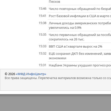
Песков
15:46
Число повторных обращений по безрабо
15:41
Рост базовой инфляции в США в марте 
15:38
Личные доходы американских потребит
увеличились на 0.9%
15:35
Число первичных обращений за пособ
сократилось на 26 тыс.
15:33
ВВП США в I квартале вырос на 2%
15:32
ЕЦБ сохранил ДКП без изменений, заяв
экономики
15:31
Нацбанк Украины ухудшил прогноз рост
© 2026
«МФД-ИнфоЦентр»
Все права защищены. Перепечатка материалов возможна только со ссы