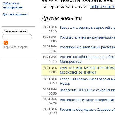
на РИА "Новости" обязательна.
События и
гиперссылка на сайт
http://ria.r
мероприятия
Доп. материалы
Другие новости
30.04.2026
Завершить оценку мощностей стра
Поиск котировок:
11:16
30.04.2026
Россия стала пятым крупнейшим 
11:06
30.04.2026
Российский рынок акций растет н
Например: Газпром
10:42
Россия способна полностью обес
30.04.2026
10:15
Минпромторг
КУРС ЮАНЯ В НАЧАЛЕ ТОРГОВ РАСТ
30.04.2026
10:01
МОСКОВСКОЙ БИРЖИ
Северный Кавказ имеет огромный
30.04.2026
09:59
Новак
30.04.2026
Заявление ФРС США о сохранении 
09:50
30.04.2026
Россияне стали чаще интересова
09:29
30.04.2026
Россия не обсуждала с Саудовско
09:20