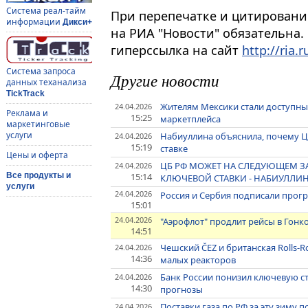
Система реал-тайм
При перепечатке и цитировани
информации
Дикси+
на РИА "Новости" обязательна.
гиперссылка на сайт
http://ria.r
Система запроса
Другие новости
данных теханализа
TickTrack
Жителям Мексики стали доступны
24.04.2026
Реклама и
15:25
маркетплейса
маркетинговые
услуги
Набиуллина объяснила, почему Ц
24.04.2026
15:19
ставке
Цены и оферта
ЦБ РФ МОЖЕТ НА СЛЕДУЮЩЕМ З
24.04.2026
15:14
Все продукты и
КЛЮЧЕВОЙ СТАВКИ - НАБИУЛЛИ
услуги
24.04.2026
Россия и Сербия подписали прогр
15:01
24.04.2026
"Аэрофлот" продлит рейсы в Гонко
14:51
Чешский ČEZ и британская Rolls-
24.04.2026
14:36
малых реакторов
Банк России понизил ключевую ст
24.04.2026
14:30
прогнозы
Поставки газа по РФ за эту зиму п
24.04.2026