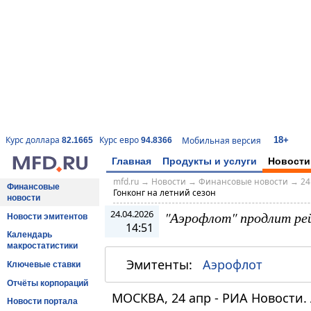
18+
Курс доллара
Курс евро
Мобильная версия
82.1665
94.8366
Главная
Продукты и услуги
Новости
mfd.ru
→
Новости
→
Финансовые новости
→
24
Финансовые
Гонконг на летний сезон
новости
24.04.2026
"Аэрофлот" продлит рей
Новости эмитентов
14:51
Календарь
макростатистики
Эмитенты:
Аэрофлот
Ключевые ставки
Отчёты корпораций
МОСКВА, 24 апр - РИА Новости.
Новости портала