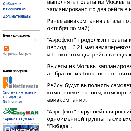
выполнять полеты из Москвы в 
События и
запланировано по два рейса в 
мероприятия
Доп. материалы
Ранее авиакомпания летала по 
октября по май)​​​.
Поиск котировок:
"Аэрофлот" продолжит полеты и
период... С 21 мая авиаперево
и Гонконгом два рейса в неделю
Например: Газпром
Вылеты из Москвы запланирова
Наши продукты:
а обратно из Гонконга - по пя
Рейсы будут выполнять самолет
компоновке: эконом, комфорт и
Система интернет-
трейдинга
авиакомпании.
NetInvestor
"Аэрофлот" - крупнейшая росси
одноименной группы также вхо
Сервис
EasyMANi
"Победа".