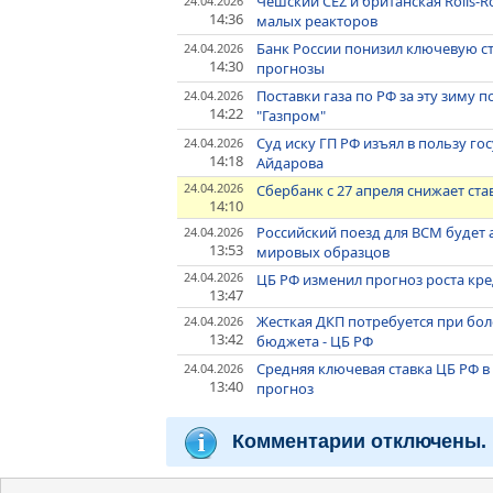
Чешский ČEZ и британская Rolls-
24.04.2026
14:36
малых реакторов
Банк России понизил ключевую ст
24.04.2026
14:30
прогнозы
Поставки газа по РФ за эту зиму п
24.04.2026
14:22
"Газпром"
Суд иску ГП РФ изъял в пользу 
24.04.2026
14:18
Айдарова
24.04.2026
Сбербанк с 27 апреля снижает ста
14:10
Российский поезд для ВСМ будет
24.04.2026
13:53
мировых образцов
24.04.2026
ЦБ РФ изменил прогноз роста кре
13:47
Жесткая ДКП потребуется при бол
24.04.2026
13:42
бюджета - ЦБ РФ
Средняя ключевая ставка ЦБ РФ в 20
24.04.2026
13:40
прогноз
Комментарии отключены.