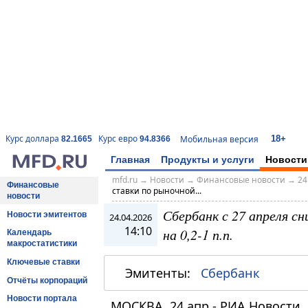
18+
Курс доллара
Курс евро
Мобильная версия
82.1665
94.8366
Главная
Продукты и услуги
Новости
mfd.ru
→
Новости
→
Финансовые новости
→
24
Финансовые
ставки по рыночной...
новости
Сбербанк с 27 апреля с
Новости эмитентов
24.04.2026
14:10
на 0,2-1 п.п.
Календарь
макростатистики
Ключевые ставки
Эмитенты:
Сбербанк
Отчёты корпораций
Новости портала
МОСКВА, 24 апр - РИА Новости.