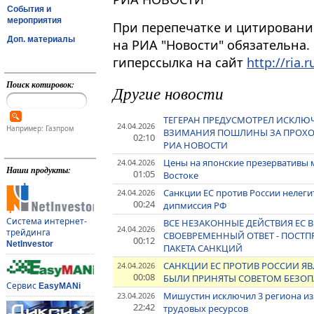
События и
мероприятия
При перепечатке и цитировани
Доп. материалы
на РИА "Новости" обязательна.
гиперссылка на сайт
http://ria.r
Поиск котировок:
Другие новости
ТЕГЕРАН ПРЕДУСМОТРЕЛ ИСКЛЮЧ
24.04.2026
Например: Газпром
ВЗИМАНИЯ ПОШЛИНЫ ЗА ПРОХОД
02:10
РИА НОВОСТИ
Цены на японские презервативы 
24.04.2026
Наши продукты:
01:05
Востоке
Санкции ЕС против России нелеги
24.04.2026
00:24
дипмиссия РФ
Система интернет-
ВСЕ НЕЗАКОННЫЕ ДЕЙСТВИЯ ЕС
24.04.2026
трейдинга
СВОЕВРЕМЕННЫЙ ОТВЕТ - ПОСТПР
00:12
NetInvestor
ПАКЕТА САНКЦИЙ
САНКЦИИ ЕС ПРОТИВ РОССИИ Я
24.04.2026
00:08
БЫЛИ ПРИНЯТЫ СОВЕТОМ БЕЗОПА
Сервис
EasyMANi
Мишустин исключил 3 региона из
23.04.2026
22:42
трудовых ресурсов