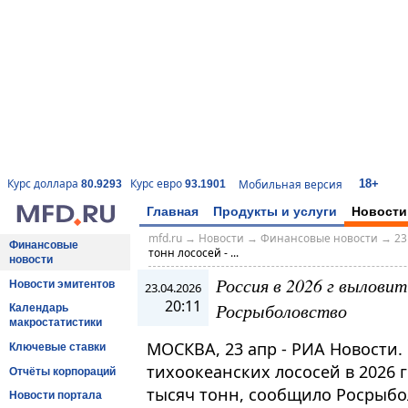
18+
Курс доллара
Курс евро
Мобильная версия
80.9293
93.1901
Главная
Продукты и услуги
Новости
mfd.ru
→
Новости
→
Финансовые новости
→
23
Финансовые
тонн лососей - ...
новости
Россия в 2026 г выловит
Новости эмитентов
23.04.2026
20:11
Росрыболовство
Календарь
макростатистики
МОСКВА, 23 апр - РИА Новости
Ключевые ставки
тихоокеанских лососей в 2026 
Отчёты корпораций
тысяч тонн, сообщило Росрыбол
Новости портала