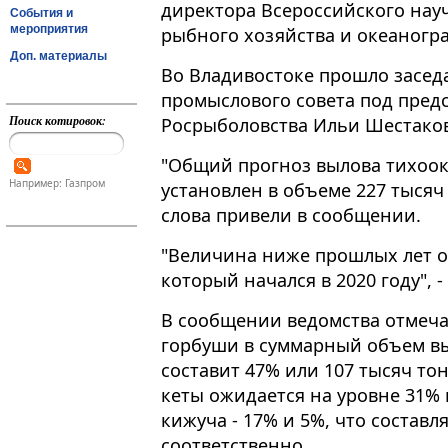
директора Всероссийского нау
События и
мероприятия
рыбного хозяйства и океаногр
Доп. материалы
Во Владивостоке прошло засед
промыслового совета под пред
Поиск котировок:
Росрыболовства Ильи Шестакова​
"Общий прогноз вылова тихоок
Например: Газпром
установлен в объеме 227 тысяч 
слова привели в сообщении.
"Величина ниже прошлых лет о
который начался в 2020 году", -
В сообщении ведомства отмечае
горбуши в суммарный объем вы
составит 47% или 107 тысяч то
кеты ожидается на уровне 31% 
кижуча - 17% и 5%, что составля
соответственно.