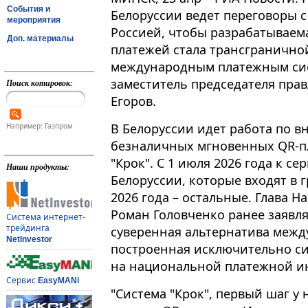
События и
Белоруссии ведет переговоры с 
мероприятия
Россией, чтобы разрабатываема
Доп. материалы
платежей стала трансгранично
международным платежным сис
заместитель председателя прав
Поиск котировок:
Егоров.
В Белоруссии идет работа по 
Например: Газпром
безналичных мгновенных QR-п
"Крок"​​​. С 1 июля 2026 года к 
Наши продукты:
Белоруссии, которые входят в г
2026 года – остальные. Глава 
Роман Головченко ранее заявля
Система интернет-
трейдинга
суверенная альтернатива меж
NetInvestor
построенная исключительно си
на национальной платежной ин
Сервис
EasyMANi
"Система "Крок", первый шаг у 