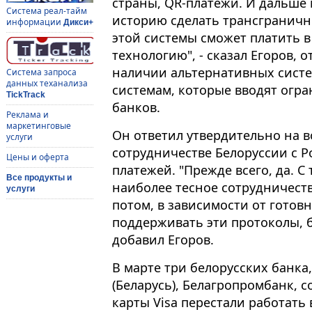
страны, QR-платежи. И дальше 
Система реал-тайм
историю сделать трансграничн
информации
Дикси+
этой системы сможет платить в 
технологию", - сказал Егоров, 
наличии альтернативных сис
Система запроса
данных теханализа
системам, которые вводят огр
TickTrack
банков.
Реклама и
маркетинговые
Он ответил утвердительно на в
услуги
сотрудничестве Белоруссии с Р
Цены и оферта
платежей. "Прежде всего, да. С
Все продукты и
наиболее тесное сотрудничеств
услуги
потом, в зависимости от готов
поддерживать эти протоколы, б
добавил Егоров.
В марте три белорусских банка
(Беларусь), Белагропромбанк,
карты Visa перестали работать 