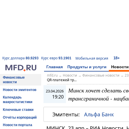
18+
Курс доллара
Курс евро
Мобильная версия
80.9293
93.1901
Главная
Продукты и услуги
Новости
mfd.ru
→
Новости
→
Финансовые новости
→
23
Финансовые
QR-платежей тр...
новости
Минск хочет сделать с
Новости эмитентов
23.04.2026
19:20
трансграничной - нацба
Календарь
макростатистики
Ключевые ставки
Эмитенты:
Альфа Банк
Отчёты корпораций
Новости портала
МИНСК, 23 апр – РИА Новости.