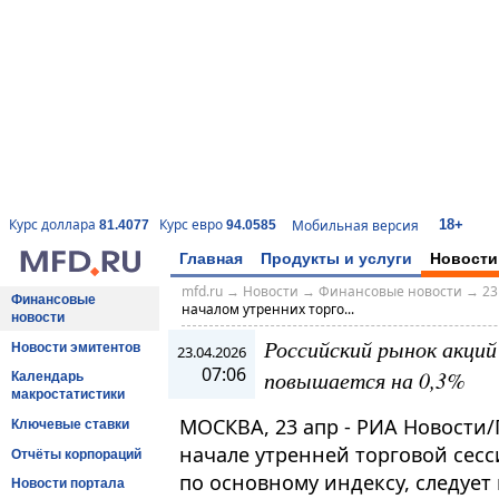
18+
Курс доллара
Курс евро
Мобильная версия
81.4077
94.0585
Главная
Продукты и услуги
Новости
mfd.ru
→
Новости
→
Финансовые новости
→
23
Финансовые
началом утренних торго...
новости
Российский рынок акций
Новости эмитентов
23.04.2026
07:06
повышается на 0,3%
Календарь
макростатистики
МОСКВА, 23 апр - РИА Новости
Ключевые ставки
начале утренней торговой сес
Отчёты корпораций
по основному индексу, следует
Новости портала