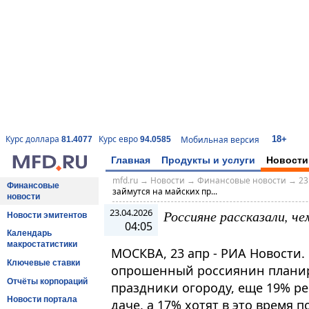
18+
Курс доллара
Курс евро
Мобильная версия
81.4077
94.0585
Главная
Продукты и услуги
Новости
mfd.ru
→
Новости
→
Финансовые новости
→
23
Финансовые
займутся на майских пр...
новости
23.04.2026
Россияне рассказали, ч
Новости эмитентов
04:05
Календарь
макростатистики
МОСКВА, 23 апр - РИА Новости.
Ключевые ставки
опрошенный россиянин планир
Отчёты корпораций
праздники огороду, еще 19% р
Новости портала
даче, а 17% хотят в это время п