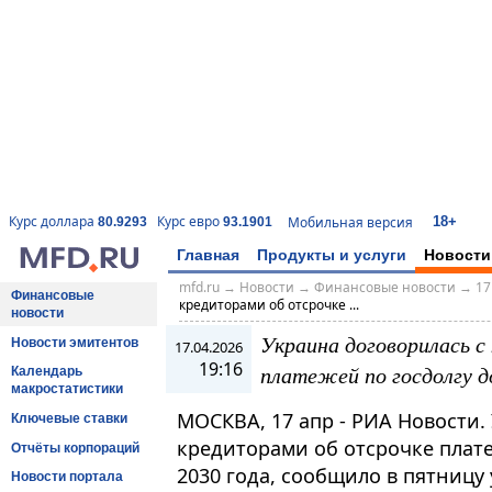
18+
Курс доллара
Курс евро
Мобильная версия
80.9293
93.1901
Главная
Продукты и услуги
Новости
mfd.ru
→
Новости
→
Финансовые новости
→
17
Финансовые
кредиторами об отсрочке ...
новости
Украина договорилась с
Новости эмитентов
17.04.2026
19:16
платежей по госдолгу д
Календарь
макростатистики
МОСКВА, 17 апр - РИА Новости.
Ключевые ставки
кредиторами об отсрочке плате
Отчёты корпораций
2030 года, сообщило в пятницу
Новости портала