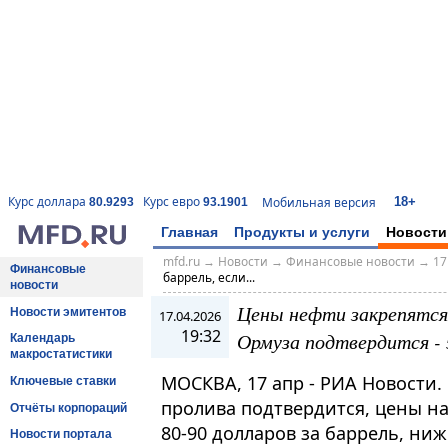
18+
Курс доллара
Курс евро
Мобильная версия
80.9293
93.1901
Главная
Продукты и услуги
Новости
mfd.ru
→
Новости
→
Финансовые новости
→
17
Финансовые
баррель, если...
новости
Цены нефти закрепятся 
Новости эмитентов
17.04.2026
19:32
Ормуза подтвердится - 
Календарь
макростатистики
МОСКВА, 17 апр - РИА Новости.
Ключевые ставки
пролива подтвердится, цены на
Отчёты корпораций
80-90 долларов за баррель, ниж
Новости портала