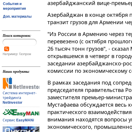
азербайджанский вице-премье
События и
мероприятия
Азербайджан в конце октября п
Доп. материалы
транзит грузов для Армении чер
"Из России в Армению через 
Поиск котировок:
перевезено (с октября прошлого
26 тысяч тонн грузов", - сказал
Например: Газпром
открывшемся в четверг в город
заседании азербайджанско-ро
комиссии по экономическому с
Наши продукты:
В рамках заседания под сопред
председателя правительства Ро
Система интернет-
заместителя премьер-министр
трейдинга
NetInvestor
Мустафаева обсуждается весь 
практического взаимодействия
внимания находятся вопросы у
Сервис
EasyMANi
экономического, промышленног