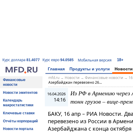
18+
Курс доллара
Курс евро
Мобильная версия
81.4077
94.0585
Главная
Продукты и услуги
Новости
mfd.ru
→
Новости
→
Финансовые новости
→
16
Финансовые
Азербайджан перевезено 26...
новости
Из РФ в Армению через 
Новости эмитентов
16.04.2026
14:16
тонн грузов – вице-пре
Календарь
макростатистики
БАКУ, 16 апр – РИА Новости. Дв
Ключевые ставки
перевезено из России в Армен
Отчёты корпораций
Азербайджана с конца октября 
Новости портала