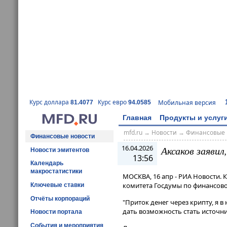
Курс доллара
Курс евро
Мобильная версия
81.4077
94.0585
Главная
Продукты и услуг
mfd.ru
→
Новости
→
Финансовые 
Финансовые новости
16.04.2026
Аксаков заявил
Новости эмитентов
13:56
Календарь
макростатистики
МОСКВА, 16 апр - РИА Новости. 
комитета Госдумы по финансово
Ключевые ставки
Отчёты корпораций
"Приток денег через крипту, я 
дать возможность стать источни
Новости портала
События и мероприятия