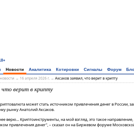
18+
и
Новости
Аналитика
Котировки
Сигналы
Форум
Бло
новости
→
16 апреля 2026 г.
→
Аксаков заявил, что верит в крипту
, что верит в крипту
Криптовалюта может стать источником привлечения денег в России, з
му рынку Анатолий Аксаков.
в нее верю… Криптоинструменты, на мой взгляд, это такое направление
ком привлечения денег", – сказал он на Биржевом форуме Московской б