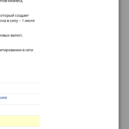
тов бизнеса,
который создает
на в силу – 1 июля
ровых валют,
итировании в сети
фаев