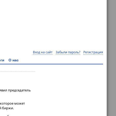
Вход на сайт
Забыли пароль?
Регистрация
ги
О нас
аявил председатель
, которое может
иржи​​​.