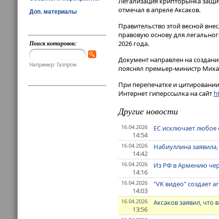
Легализация крипторынка защит
отмечал в апреле Аксаков.
Доп. материалы
Правительство этой весной внес
правовую основу для легальног
Поиск котировок:
2026 года.
Документ направлен на создани
Например: Газпром
пояснял премьер-министр Мих
При перепечатке и цитировании 
Интернет гиперссылка на сайт
ht
Другие новости
16.04.2026
ЕС исключает любое
14:54
16.04.2026
Набиуллина заявила,
14:42
16.04.2026
Из РФ в Армению чер
14:16
16.04.2026
"VK видео" создает 
14:03
16.04.2026
Аксаков заявил, что 
13:56