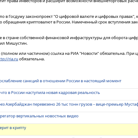
ит права инвесторов и расширит возможности внешнеторговых расче
ло в Госдуму законопроект "О цифровой валюте и цифровых правах", 
о обращения криптовалют в России. Намеченный срок вступления зако
е в стране собственной финансовой инфраструктуры для оборота циф
аил Мишустин.
(полном или частичном) ссылка на РИА "Новости" обязательна. При ц
tp://ria.ru
обязательна.
 ослабление санкций в отношении России в настоящий момент
 что в России наступила новая кадровая реальность
ез Азербайджан перевезено 26 тыс тонн грузов – вице-премьер Муста
агрегатор вертикальных новостных видео
верит в крипту