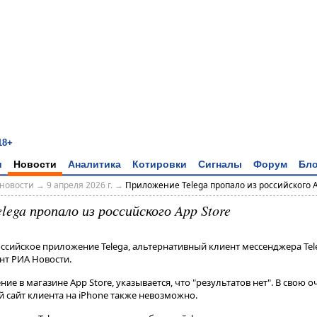
18+
и
Новости
Аналитика
Котировки
Сигналы
Форум
Бло
новости
→
9 апреля 2026 г.
→
Приложение Telega пропало из российского A
ega пропало из российского App Store
оссийское приложение Telega, альтернативный клиент мессенджера Tel
нт РИА Новости.
е в магазине App Store, указывается, что "результатов нет"​​​. В свою 
сайт клиента на iPhone также невозможно.