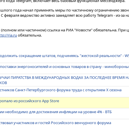
ытого кода Telegram, включает весь базовый функционал мессенджера.
ошлого года начал применять меры по частичному ограничению звонк
С февраля ведомство активно замедляет всю работу Telegram - из-за 
(полном или частичном) ссылка на РИА "Новости" обязательна. При ц
tp://ria.ru
обязательна.
родолжить сокращение штатов, подчиняясь "жестокой реальности" - W
поставки энергоносителей и основных товаров в страну - минобороны
УЧАИ ПИРАТСТВА В МЕЖДУНАРОДНЫХ ВОДАХ ЗА ПОСЛЕДНЕЕ ВРЕМЯ 
СКОВ
стников Санкт-Петербургского форума труда с открытием X сезона
ропало из российского App Store
ии необходимо для достижения инфляции на уровне 4% - ВТБ
вовал участников и гостей Российского венчурного форума