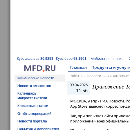
Курс доллара
Курс евро
Мобильная версия
80.9293
93.1901
Главная
Продукты и услуг
mfd.ru
→
Новости
→
Финансовые 
Финансовые новости
09.04.2026
Приложение Tel
Новости эмитентов
11:56
Календарь
макростатистики
МОСКВА, 9 апр - РИА Новости. Р
App Store, выяснил корреспонде
Ключевые ставки
Отчёты корпораций
Так, при попытке найти приложени
приложение через официальный 
Новости портала
События и мероприятия