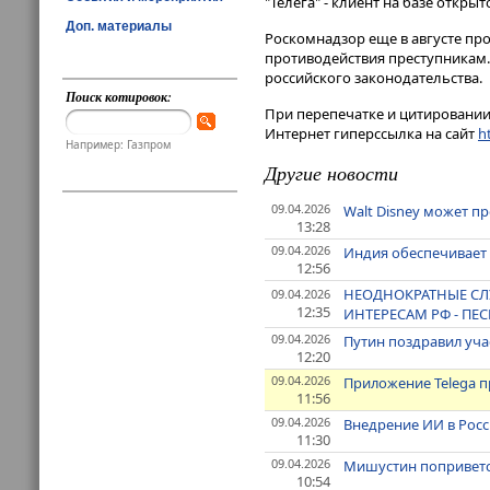
"Телега" - клиент на базе откр
Доп. материалы
Роскомнадзор еще в августе пр
противодействия преступникам. 
российского законодательства.
Поиск котировок:
При перепечатке и цитировании 
Интернет гиперссылка на сайт
ht
Например: Газпром
Другие новости
09.04.2026
Walt Disney может п
13:28
09.04.2026
Индия обеспечивает 
12:56
НЕОДНОКРАТНЫЕ СЛ
09.04.2026
12:35
ИНТЕРЕСАМ РФ - ПЕ
09.04.2026
Путин поздравил уча
12:20
09.04.2026
Приложение Telega п
11:56
09.04.2026
Внедрение ИИ в Росс
11:30
09.04.2026
Мишустин поприветст
10:54