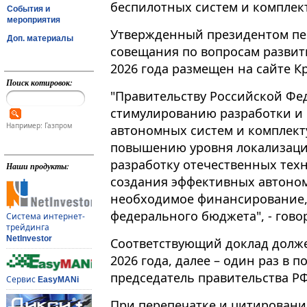
беспилотных систем и комплек
События и
мероприятия
Утвержденный президентом пе
Доп. материалы
совещания по вопросам развит
2026 года размещен на сайте Крем
Поиск котировок:
"Правительству Российской Фед
стимулированию разработки и 
Например: Газпром
автономных систем и комплект
повышению уровня локализации
разработку отечественных тех
Наши продукты:
создания эффективных автоном
необходимое финансирование, в
федерального бюджета", - гово
Система интернет-
трейдинга
NetInvestor
Соответствующий доклад долже
2026 года, далее – один раз в п
председатель правительства Р
Сервис
EasyMANi
При перепечатке и цитировани