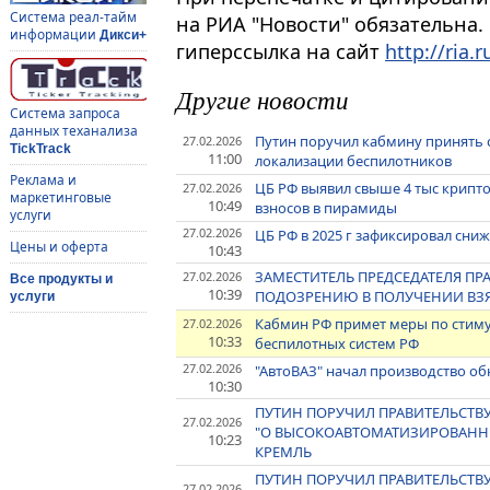
Система реал-тайм
на РИА "Новости" обязательна.
информации
Дикси+
гиперссылка на сайт
http://ria.r
Другие новости
Система запроса
данных теханализа
Путин поручил кабмину принять
27.02.2026
TickTrack
11:00
локализации беспилотников
Реклама и
ЦБ РФ выявил свыше 4 тыс крип
27.02.2026
маркетинговые
10:49
взносов в пирамиды
услуги
27.02.2026
ЦБ РФ в 2025 г зафиксировал сни
Цены и оферта
10:43
ЗАМЕСТИТЕЛЬ ПРЕДСЕДАТЕЛЯ ПРА
27.02.2026
Все продукты и
10:39
ПОДОЗРЕНИЮ В ПОЛУЧЕНИИ ВЗЯ
услуги
Кабмин РФ примет меры по стим
27.02.2026
10:33
беспилотных систем РФ
27.02.2026
"АвтоВАЗ" начал производство об
10:30
ПУТИН ПОРУЧИЛ ПРАВИТЕЛЬСТВУ
27.02.2026
"О ВЫСОКОАВТОМАТИЗИРОВАННЫХ
10:23
КРЕМЛЬ
ПУТИН ПОРУЧИЛ ПРАВИТЕЛЬСТВ
27.02.2026