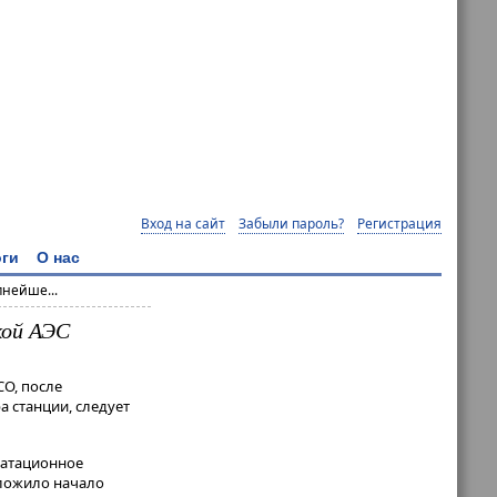
Вход на сайт
Забыли пароль?
Регистрация
ги
О нас
пнейше...
кой АЭС
CO, после
 станции, следует
луатационное
оложило начало