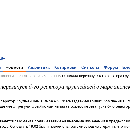
18+
и
Новости
Аналитика
Котировки
Сигналы
Форум
Бло
новости
→
21 января 2026 г.
→
TEPCO начала перезапуск 6-го реактора кру
перезапуск 6-го реактора крупнейшей в мире японс
Оператор крупнейшей в мире АЭС "Касивадзаки-Карива", компания TEP
ения от регулятора Японии начала процесс перезапуска 6-го реактора
 ведется с момента подачи заявки на внесение изменений в предэксп
года​​​. Сегодня в 19.02 были извлечены регулирующие стержни, что п