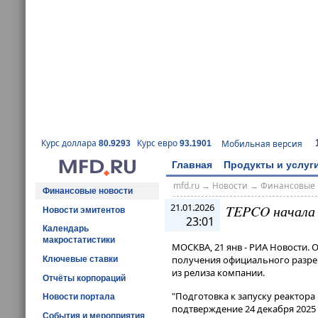
Курс доллара
Курс евро
Мобильная версия
80.9293
93.1901
Главная
Продукты и услуг
mfd.ru
→
Новости
→
Финансовые 
Финансовые новости
21.01.2026
TEPCO начала 
Новости эмитентов
23:01
Календарь
макростатистики
МОСКВА, 21 янв - РИА Новости. 
получения официального разреш
Ключевые ставки
из релиза компании.
Отчёты корпораций
"Подготовка к запуску реактора
Новости портала
подтверждение 24 декабря 2025 
События и мероприятия