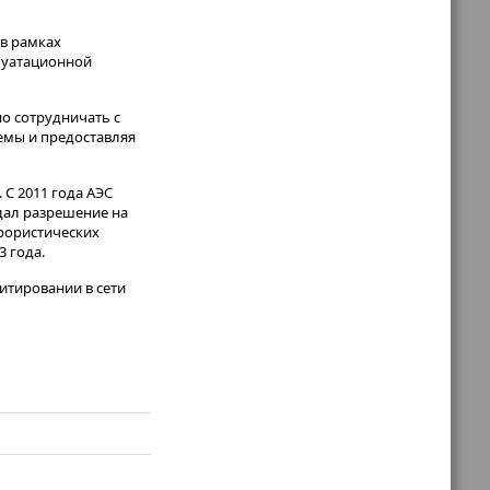
в рамках
луатационной
о сотрудничать с
емы и предоставляя
 С 2011 года АЭС
 дал разрешение на
ррористических
3 года.
итировании в сети