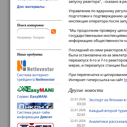
запуску реактора", - сказано в ре
Доп. материалы
Управление по ядерному регул
подготовки к подтверждению це
инспекции оператора после запу
Поиск котировок:
"Мы продолжим проверку целост
государственными инспекциями
Например: Газпром
информацию общественности на 
Последний из семи реакторов АЭ
Наши продукты:
была остановлена из-за землетр
перезапуск 6-го и 7-го реактор
мерах, и перезапуск станции бы
При перепечатке и цитировании 
Система интернет-
Интернет гиперссылка на сайт
ht
трейдинга
NetInvestor
Другие новости
Сервис
EasyMANi
22.01.2026
Экспорт из Японии в 
03:33
22.01.2026
Каждый второй турис
Система реал-тайм
02:41
информации
Дикси+
22.01.2026
Аналитики рассказал
00:31