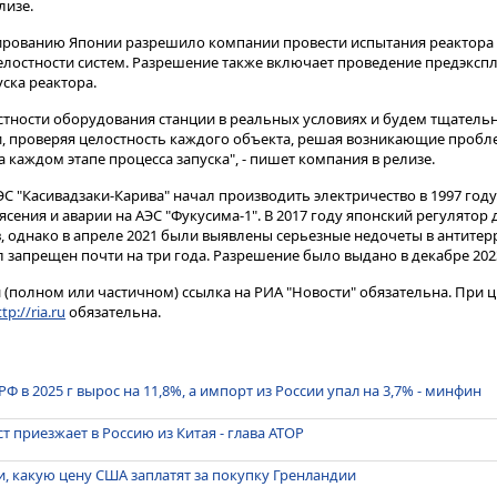
лизе.
ированию Японии разрешило компании провести испытания реактора 
лостности систем. Разрешение также включает проведение предэксп
ска реактора.
ности оборудования станции в реальных условиях и будем тщательн
, проверяя целостность каждого объекта, решая возникающие пробл
каждом этапе процесса запуска", - пишет компания в релизе.
С "Касивадзаки-Карива" начал производить электричество в 1997 году.
ясения и аварии на АЭС "Фукусима-1". В 2017 году японский регулятор
ов, однако в апреле 2021 были выявлены серьезные недочеты в антите
л запрещен почти на три года. Разрешение было выдано в декабре 202
(полном или частичном) ссылка на РИА "Новости" обязательна. При ц
tp://ria.ru
обязательна.
РФ в 2025 г вырос на 11,8%, а импорт из России упал на 3,7% - минфин
т приезжает в Россию из Китая - глава АТОР
и, какую цену США заплатят за покупку Гренландии