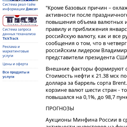
Система реал-тайм
"Кроме базовых причин – охла
информации
Дикси+
активности после праздничног
повышения объема валютных 
правилу и приближения январск
Система запроса
данных теханализа
российскую валюту, как и все 
TickTrack
сообщения о том, что в четверг
Реклама и
российским лидером Владимир
маркетинговые
услуги
представители президента США"
Цены и оферта
Внешние факторы формируют с
Все продукты и
Стоимость нефти к 21.38 мск по
услуги
доллара за баррель сорта Brent
корзине валют шести стран - т
повышался на 0,1%, до 98,7 пун
ПРОГНОЗЫ
Аукционы Минфина России в с
активности инвесторов на фо