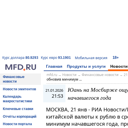
18+
Курс доллара
Курс евро
Мобильная версия
80.9293
93.1901
Главная
Продукты и услуги
Новости
mfd.ru
→
Новости
→
Финансовые новости
→
21
Финансовые
обновив минимум ...
новости
Юань на Мосбирже ощу
Новости эмитентов
21.01.2026
21:53
начавшегося года
Календарь
макростатистики
МОСКВА, 21 янв - РИА Новости
Ключевые ставки
китайской валюты к рублю в ср
Отчёты корпораций
минимум начавшегося года, пр
Новости портала