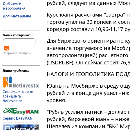
рублей, следует из данных Мос
События и
мероприятия
Курс юаня расчетами "завтра" на 
Доп. материалы
торгов упал на 20 копеек и сост
коридор составил 10,96-11,17 ру
Поиск котировок:
Для биржевого ориентира по к
значение торгуемого на Мосби
Например: Газпром
автопролонгацией) расчетного 
(USDRUBF). Он сейчас стоит 76,6
Наши продукты:
НАЛОГИ И ГЕОПОЛИТИКА ПОД
Юань на Мосбирже в среду ощу
Система интернет-
рублей и в конце дня ушел ниж
трейдинга
уровня.
NetInvestor
"Рубль усилил натиск – доллар
рублей, биржевой юань – ниже 
Сервис
EasyMANi
Шепелев из компании "БКС Мир