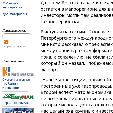
Дальнем Востоке газа и количе
События и
мероприятия
остается в макрорегионе для в
инвесторы могли там реализов
Доп. материалы
газопереработки​​​.
Поиск котировок:
Выступая на сессии "Газовая ин
Петербургского международног
министр рассказал о трех аспек
Например: Газпром
между собой в разном формате
пока, к сожалению, не сбаланс
Наши продукты:
который он назвал, "побеждаю
экспорт.
"Новые инвестиции, новые объ
Система интернет-
трейдинга
построенные уже газопроводы, 
NetInvestor
Второй аспект – это экономика…
не все запланированные и пре
Сервис
EasyMANi
которые используют газ как сы
нас целый ряд крупных инвест