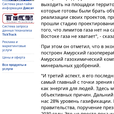
выходить на площадки террит
Система реал-тайм
информации
Дикси+
которые готовы были брать объ
реализации своих проектов, п
прошли стадию проектирования
Система запроса
того, что лимитов газа нет на 
данных теханализа
TickTrack
Востоке газа не хватает", - ска
Реклама и
При этом он отметил, что в эко
маркетинговые
услуги
построен Амурский газоперера
Цены и оферта
Амурский газохимический комп
минеральных удобрений.
Все продукты и
услуги
"И третий аспект, я его послед
самый главный с точки зрения н
как энергия для людей. Здесь м
объективных причин. Дальний В
нас 28% уровень газификации. 
правительства, поручение през
2030 году. Это не просто пока и