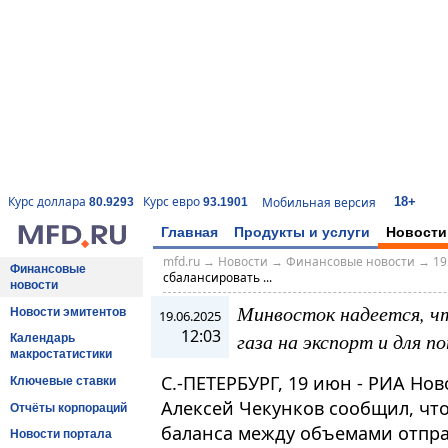
18+
Курс доллара
Курс евро
Мобильная версия
80.9293
93.1901
Главная
Продукты и услуги
Новости
mfd.ru
→
Новости
→
Финансовые новости
→
19
Финансовые
сбалансировать ...
новости
Минвосток надеется, ч
Новости эмитентов
19.06.2025
12:03
газа на экспорт и для 
Календарь
макростатистики
С.-ПЕТЕРБУРГ, 19 июн - РИА Но
Ключевые ставки
Алексей Чекунков сообщил, что
Отчёты корпораций
баланса между объемами отпра
Новости портала