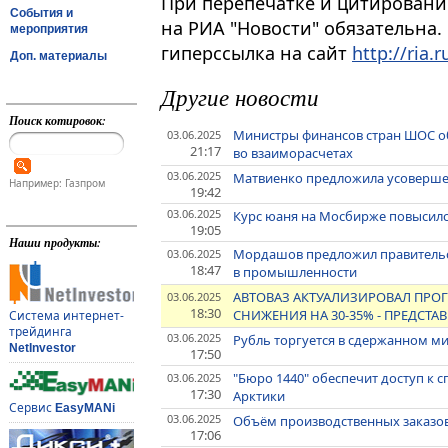
При перепечатке и цитировани
События и
на РИА "Новости" обязательна.
мероприятия
гиперссылка на сайт
http://ria.r
Доп. материалы
Другие новости
Поиск котировок:
Министры финансов стран ШОС о
03.06.2025
21:17
во взаиморасчетах
03.06.2025
Матвиенко предложила усовершен
Например: Газпром
19:42
03.06.2025
Курс юаня на Мосбирже повысился
19:05
Наши продукты:
Мордашов предложил правительс
03.06.2025
18:47
в промышленности
АВТОВАЗ АКТУАЛИЗИРОВАЛ ПРО
03.06.2025
18:30
СНИЖЕНИЯ НА 30-35% - ПРЕДСТ
Система интернет-
трейдинга
03.06.2025
Рубль торгуется в сдержанном м
NetInvestor
17:50
"Бюро 1440" обеспечит доступ к 
03.06.2025
17:30
Арктики
Сервис
EasyMANi
03.06.2025
Объём производственных заказов 
17:06