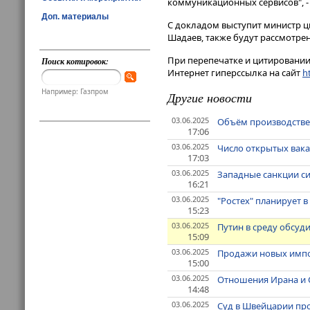
коммуникационных сервисов", -
Доп. материалы
С докладом выступит министр ц
Шадаев, также будут рассмотрен
При перепечатке и цитировании 
Поиск котировок:
Интернет гиперссылка на сайт
ht
Например: Газпром
Другие новости
03.06.2025
Объём производствен
17:06
03.06.2025
Число открытых вака
17:03
03.06.2025
Западные санкции сил
16:21
03.06.2025
"Ростех" планирует 
15:23
03.06.2025
Путин в среду обсуд
15:09
03.06.2025
Продажи новых импо
15:00
03.06.2025
Отношения Ирана и С
14:48
03.06.2025
Суд в Швейцарии про