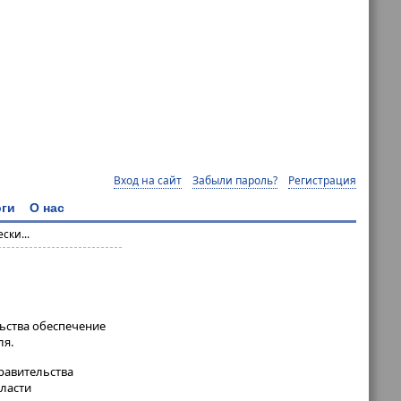
Вход на сайт
Забыли пароль?
Регистрация
ги
О нас
ски...
льства обеспечение
ля.
равительства
бласти