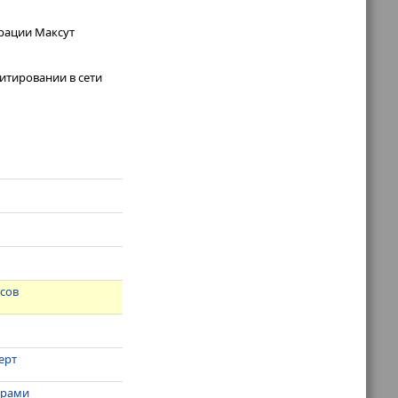
рации Максут
итировании в сети
исов
ерт
орами