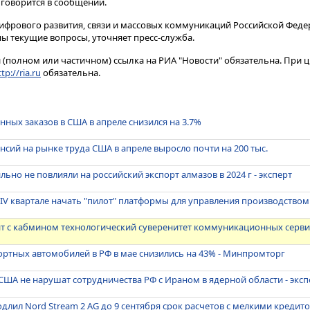
 говорится в сообщении.
ифрового развития, связи и массовых коммуникаций Российской Феде
ы текущие вопросы, уточняет пресс-служба.
(полном или частичном) ссылка на РИА "Новости" обязательна. При ц
tp://ria.ru
обязательна.
ных заказов в США в апреле снизился на 3.7%
нсий на рынке труда США в апреле выросло почти на 200 тыс.
ьно не повлияли на российский экспорт алмазов в 2024 г - эксперт
в IV квартале начать "пилот" платформы для управления производством
ит с кабмином технологический суверенитет коммуникационных серв
ртных автомобилей в РФ в мае снизились на 43% - Минпромторг
ША не нарушат сотрудничества РФ с Ираном в ядерной области - эксп
длил Nord Stream 2 AG до 9 сентября срок расчетов с мелкими кредит