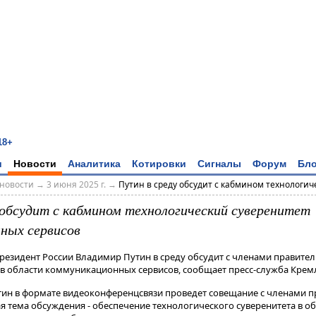
18+
и
Новости
Аналитика
Котировки
Сигналы
Форум
Бло
новости
→
3 июня 2025 г.
→
Путин в среду обсудит с кабмином технологиче
 обсудит с кабмином технологический суверенитет
ных сервисов
Президент России Владимир Путин в среду обсудит с членами правите
 в области коммуникационных сервисов, сообщает пресс-служба Крем
ин в формате видеоконференцсвязи проведет совещание с членами п
ная тема обсуждения - обеспечение технологического суверенитета в о