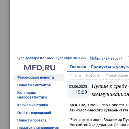
Курс доллара
Курс евро
Мобильная версия
82.1665
94.8366
Главная
Продукты и услуг
mfd.ru
→
Новости
→
Финансовые 
Финансовые новости
Путин в среду
Новости эмитентов
03.06.2025
15:09
коммуникацион
Календарь
макростатистики
МОСКВА, 3 июн - РИА Новости. 
Ключевые ставки
технологического суверенитета
Отчёты корпораций
"Четвертого июня Владимир Пут
Новости портала
Российской Федерации​​​. Основ
События и мероприятия