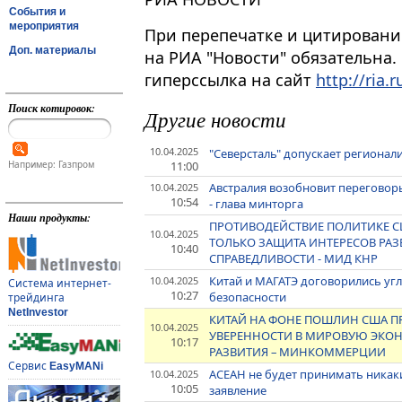
События и
мероприятия
При перепечатке и цитировани
Доп. материалы
на РИА "Новости" обязательна.
гиперссылка на сайт
http://ria.r
Поиск котировок:
Другие новости
10.04.2025
"Северсталь" допускает регионал
11:00
Например: Газпром
Австралия возобновит переговор
10.04.2025
10:54
- глава минторга
Наши продукты:
ПРОТИВОДЕЙСТВИЕ ПОЛИТИКЕ С
10.04.2025
ТОЛЬКО ЗАЩИТА ИНТЕРЕСОВ РА
10:40
СПРАВЕДЛИВОСТИ - МИД КНР
Китай и МАГАТЭ договорились угл
10.04.2025
Система интернет-
10:27
безопасности
трейдинга
NetInvestor
КИТАЙ НА ФОНЕ ПОШЛИН США 
10.04.2025
УВЕРЕННОСТИ В МИРОВУЮ ЭКО
10:17
РАЗВИТИЯ – МИНКОММЕРЦИИ
Сервис
EasyMANi
АСЕАН не будет принимать никаки
10.04.2025
10:05
заявление