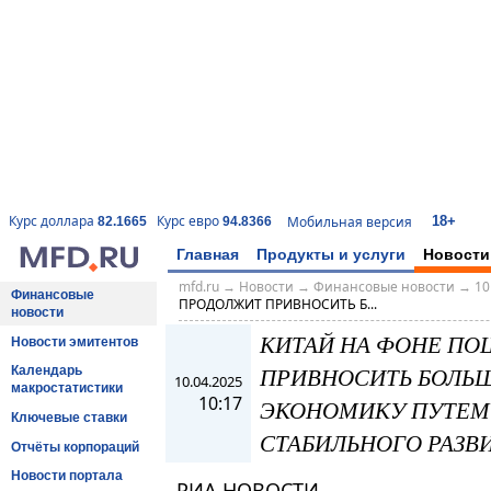
18+
Курс доллара
Курс евро
Мобильная версия
82.1665
94.8366
Главная
Продукты и услуги
Новости
mfd.ru
→
Новости
→
Финансовые новости
→
10
Финансовые
ПРОДОЛЖИТ ПРИВНОСИТЬ Б...
новости
КИТАЙ НА ФОНЕ П
Новости эмитентов
ПРИВНОСИТЬ БОЛЬ
Календарь
10.04.2025
макростатистики
10:17
ЭКОНОМИКУ ПУТЕМ
Ключевые ставки
СТАБИЛЬНОГО РАЗВ
Отчёты корпораций
Новости портала
РИА НОВОСТИ