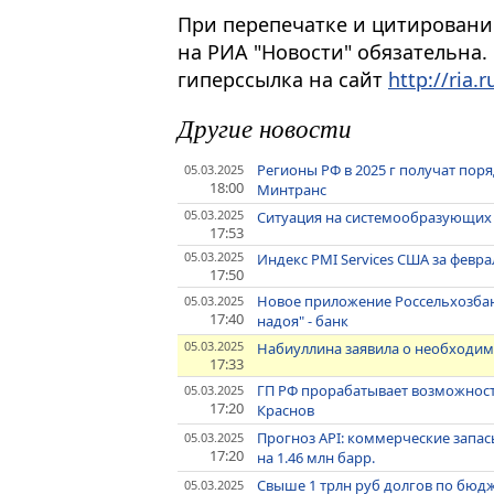
При перепечатке и цитировани
на РИА "Новости" обязательна.
гиперссылка на сайт
http://ria.r
Другие новости
Регионы РФ в 2025 г получат пор
05.03.2025
18:00
Минтранс
05.03.2025
Ситуация на системообразующих 
17:53
05.03.2025
Индекс PMI Services США за февр
17:50
Новое приложение Россельхозбанк
05.03.2025
17:40
надоя" - банк
05.03.2025
Набиуллина заявила о необходим
17:33
ГП РФ прорабатывает возможность
05.03.2025
17:20
Краснов
Прогноз API: коммерческие запа
05.03.2025
17:20
на 1.46 млн барр.
Свыше 1 трлн руб долгов по бюд
05.03.2025