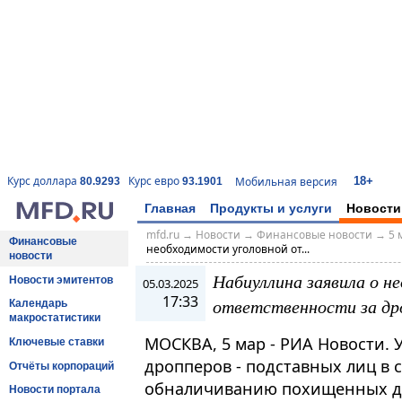
18+
Курс доллара
Курс евро
Мобильная версия
80.9293
93.1901
Главная
Продукты и услуги
Новости
mfd.ru
→
Новости
→
Финансовые новости
→
5 
Финансовые
необходимости уголовной от...
новости
Набиуллина заявила о н
Новости эмитентов
05.03.2025
17:33
ответственности за др
Календарь
макростатистики
МОСКВА, 5 мар - РИА Новости. 
Ключевые ставки
дропперов - подставных лиц в 
Отчёты корпораций
обналичиванию похищенных де
Новости портала