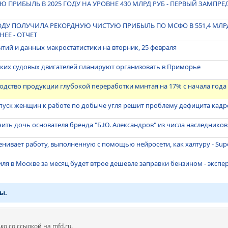
Ю ПРИБЫЛЬ В 2025 ГОДУ НА УРОВНЕ 430 МЛРД РУБ - ПЕРВЫЙ ЗАМПРЕ
 ГОДУ ПОЛУЧИЛА РЕКОРДНУЮ ЧИСТУЮ ПРИБЫЛЬ ПО МСФО В 551,4 МЛРД
ЕЕ - ОТЧЕТ
тий и данных макростатистики на вторник, 25 февраля
ских судовых двигателей планируют организовать в Приморье
одство продукции глубокой переработки минтая на 17% с начала года
опуск женщин к работе по добыче угля решит проблему дефицита кадр
чить дочь основателя бренда "Б.Ю. Александров" из числа наследников
енивает работу, выполненную с помощью нейросети, как халтуру - Sup
ля в Москве за месяц будет втрое дешевле заправки бензином - экспе
ы.
 со ссылкой на mfd.ru.