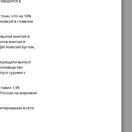
говорится в
тонн, что на 10%
ановкой в главном
 вылов минтая в
ылов минтая в
ДМ Алексей Буглак,
сокращали выпуск
производство
пуск сурими с
тавил 1,99
 России на мировом
итировании в сети