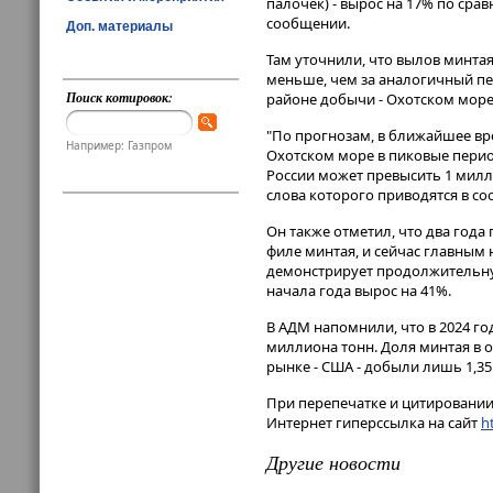
палочек) - вырос на 17% по срав
сообщении​​​.
Доп. материалы
Там уточнили, что вылов минтая
меньше, чем за аналогичный пе
Поиск котировок:
районе добычи - Охотском море
"По прогнозам, в ближайшее вр
Например: Газпром
Охотском море в пиковые период
России может превысить 1 милли
слова которого приводятся в с
Он также отметил, что два год
филе минтая, и сейчас главным 
демонстрирует продолжительную
начала года вырос на 41%.
В АДМ напомнили, что в 2024 го
миллиона тонн. Доля минтая в 
рынке - США - добыли лишь 1,3
При перепечатке и цитировании 
Интернет гиперссылка на сайт
ht
Другие новости