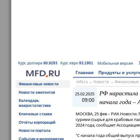
Курс доллара
Курс евро
Мобильная версия
80.9293
93.1901
Главная
Продукты и услуг
mfd.ru
→
Новости
→
Финансовые 
Финансовые новости
РФ нарастила 
Новости эмитентов
25.02.2025
09:00
начала года –
Календарь
макростатистики
МОСКВА, 25 фев – РИА Новости. 
Ключевые ставки
сурими (сырье для крабовых пал
Отчёты корпораций
2024 года, сообщает Ассоциаци
Новости портала
"С начала года общий выпуск п
События и мероприятия