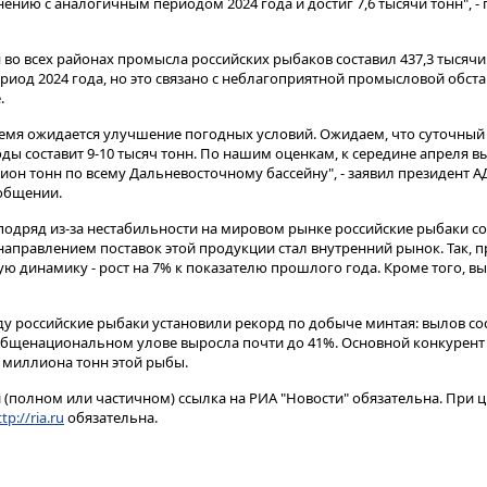
нению с аналогичным периодом 2024 года и достиг 7,6 тысячи тонн", - 
 во всех районах промысла российских рыбаков составил 437,3 тысячи 
риод 2024 года, но это связано с неблагоприятной промысловой обст
.
емя ожидается улучшение погодных условий. Ожидаем, что суточный
ы составит 9-10 тысяч тонн. По нашим оценкам, к середине апреля в
он тонн по всему Дальневосточному бассейну", - заявил президент А
ообщении.
а подряд из-за нестабильности на мировом рынке российские рыбаки 
направлением поставок этой продукции стал внутренний рынок. Так, 
 динамику - рост на 7% к показателю прошлого года. Кроме того, вы
ду российские рыбаки установили рекорд по добыче минтая: вылов сос
общенациональном улове выросла почти до 41%. Основной конкурент
5 миллиона тонн этой рыбы.
(полном или частичном) ссылка на РИА "Новости" обязательна. При ц
tp://ria.ru
обязательна.