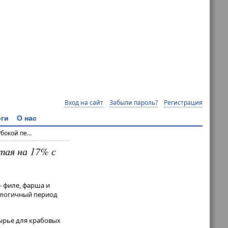
Вход на сайт
Забыли пароль?
Регистрация
ги
О нас
окой пе...
тая на 17% с
- филе, фарша и
налогичный период
сырье для крабовых