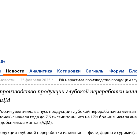
18+
и
Новости
Аналитика
Котировки
Сигналы
Форум
Бло
новости
→
25 февраля 2025 г.
→
РФ нарастила производство продукции глуб
производство продукции глубокой переработки мин
 АДМ
Россия увеличила выпуск продукции глубокой переработки из минтая 
очек) с начала года до 7,6 тысячи тонн, что на 17% больше, чем за а
я добытчиков минтая (АДМ).
родукции глубокой переработки из минтая — филе, фарша и сурими (