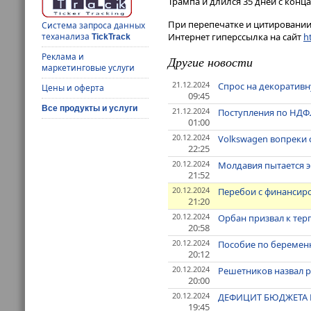
Трампа и длился 35 дней с конца
При перепечатке и цитировании 
Система запроса данных
Интернет гиперссылка на сайт
ht
теханализа
TickTrack
Реклама и
Другие новости
маркетинговые услуги
21.12.2024
Спрос на декоративн
Цены и оферта
09:45
Все продукты и услуги
21.12.2024
Поступления по НДФЛ
01:00
20.12.2024
Volkswagen вопреки 
22:25
20.12.2024
Молдавия пытается 
21:52
20.12.2024
Перебои с финансир
21:20
20.12.2024
Орбан призвал к тер
20:58
20.12.2024
Пособие по беременн
20:12
20.12.2024
Решетников назвал 
20:00
20.12.2024
ДЕФИЦИТ БЮДЖЕТА Р
19:45