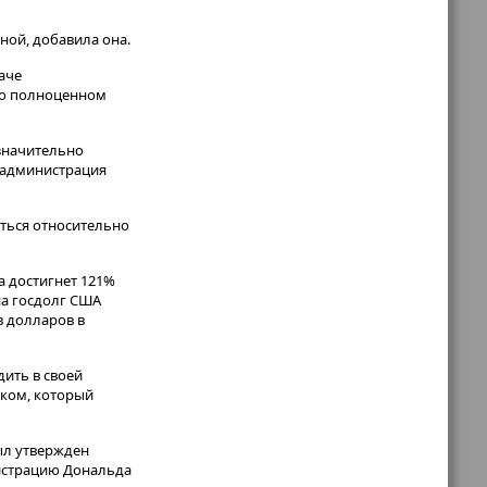
ной, добавила она.
аче
я о полноценном
 значительно
я администрация
яться относительно
а достигнет 121%
на госдолг США
в долларов в
ить в своей
ком, который
был утвержден
истрацию Дональда