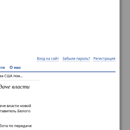
Вход на сайт
Забыли пароль?
Регистрация
ги
О нас
а США пом...
даче власти
аче власти новой
тавитель Белого
абота по передаче