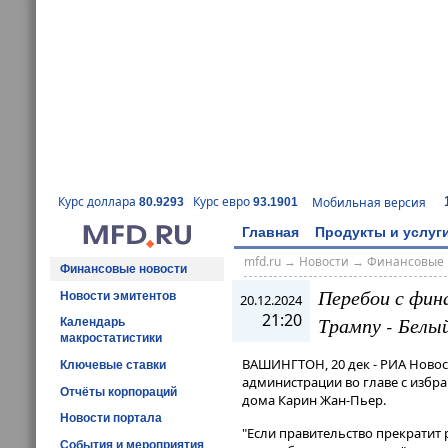
Курс доллара
Курс евро
Мобильная версия
80.9293
93.1901
Главная
Продукты и услуг
mfd.ru
→
Новости
→
Финансовые 
Финансовые новости
Перебои с фин
Новости эмитентов
20.12.2024
21:20
Трампу - Белы
Календарь
макростатистики
ВАШИНГТОН, 20 дек - РИА Ново
Ключевые ставки
администрации во главе с изб
Отчёты корпораций
дома Карин Жан-Пьер.
Новости портала
"Если правительство прекратит 
События и мероприятия