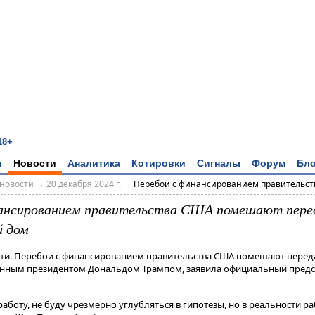
18+
и
Новости
Аналитика
Котировки
Сигналы
Форум
Бло
новости
→
20 декабря 2024 г.
→
Перебои с финансированием правительств
ансированием правительства США помешают пере
й дом
сти. Перебои с финансированием правительства США помешают перед
ранным президентом Дональдом Трампом, заявила официальный предс
работу, не буду чрезмерно углубляться в гипотезы, но в реальности р