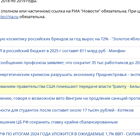
 2018 по 2019 годы.
(полном или частичном) ссылка на РИА "Новости" обязательна. При ц
tp://ria.ru
обязательна.
ую косметику российских брендов за год вырос на 72% - "Золотое ябло
 в российский бюджет в 2025 г составят 811 млрд руб - Минфин
сообщению профсоюза заявляет, что сократит 35 тыс работников до 20
энергетическим кризисом разрушить экономику Приднестровья – эксп
ованием правительства США помешают передаче власти Трампу - Бел
пению, говоря о возможном вето Венгрии на продление санкций прот
ости для студенток после составит около 17 тысяч рублей - Котяков
решение ЦБ РФ сохранить ставку крайне сбалансированным
Ф ПО ИТОГАМ 2024 ГОДА УЛОЖИТСЯ В ОЖИДАЕМЫЕ 1,7% ВВП - СИЛУ