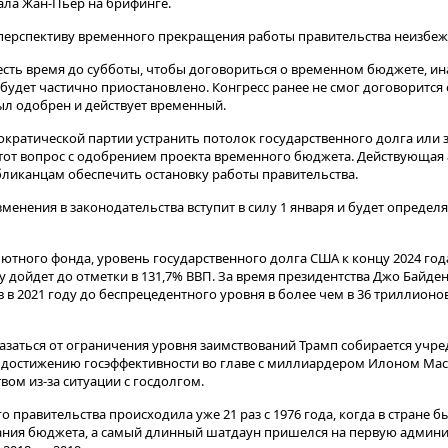
ала Жан-Пьер на брифинге​​​.
 перспективу временного прекращения работы правительства неизбеж
есть время до субботы, чтобы договориться о временном бюджете, ин
будет частично приостановлено. Конгресс ранее не смог договоритс
ыл одобрен и действует временный.
ократической партии устранить потолок государственного долга или
 этот вопрос с одобрением проекта временного бюджета. Действующа
убликанцам обеспечить остановку работы правительства.
менения в законодательства вступит в силу 1 января и будет определ
тного фонда, уровень государственного долга США к концу 2024 год
ду дойдет до отметки в 131,7% ВВП. За время президентства Джо Байде
 в 2021 году до беспрецедентного уровня в более чем в 36 триллионо
заться от ограничения уровня заимствований Трамп собирается учред
 достижению госэффективности во главе с миллиардером Илоном Мас
ом из-за ситуации с госдолгом.
 правительства происходила уже 21 раз с 1976 года, когда в стране 
ания бюджета, а самый длинный шатдаун пришелся на первую админ