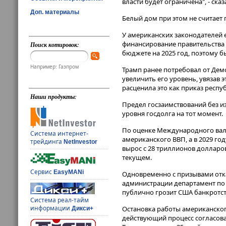
власти будет ограничена", - сказ
Доп. материалы
Белый дом при этом не считает
У американских законодателей 
финансирование правительства 
Поиск котировок:
бюджете на 2025 год, поэтому б
Например: Газпром
Трамп ранее потребовал от Дем
увеличить его уровень, увязав
расценила это как приказ респ
Наши продукты:
Предел госзаимствований без из
уровня госдолга на тот момент.
По оценке Международного валю
Система интернет-
американского ВВП, а в 2029 го
трейдинга
NetInvestor
вырос с 28 триллионов долларов
текущем.
Сервис
EasyMANi
Одновременно с призывами отка
администрации департамент по
публично грозит США банкротств
Система реал-тайм
информации
Остановка работы американского
Дикси+
действующий процесс согласов