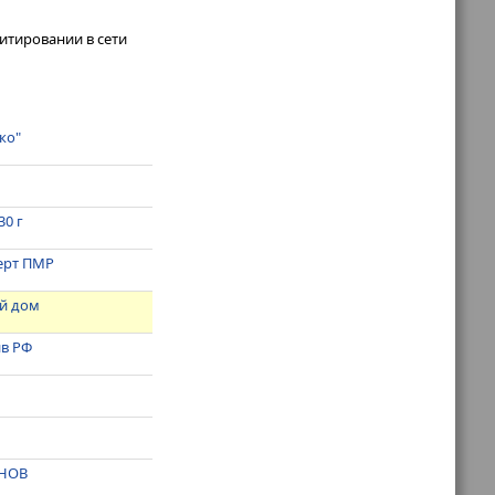
итировании в сети
ко"
30 г
ерт ПМР
ый дом
ив РФ
АНОВ