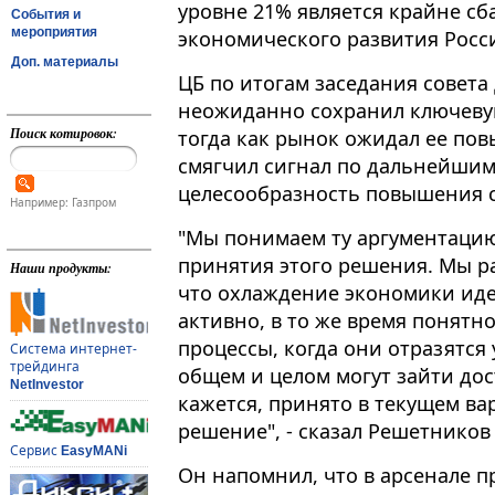
уровне 21% является крайне с
События и
мероприятия
экономического развития Росс
Доп. материалы
ЦБ по итогам заседания совета
неожиданно сохранил ключевую
Поиск котировок:
тогда как рынок ожидал ее повы
смягчил сигнал по дальнейшим
целесообразность повышения 
Например: Газпром
"Мы понимаем ту аргументацию
принятия этого решения. Мы р
Наши продукты:
что охлаждение экономики идет
активно, в то же время понятн
процессы, когда они отразятся
Система интернет-
трейдинга
общем и целом могут зайти дос
NetInvestor
кажется, принято в текущем в
решение", - сказал Решетников
Сервис
EasyMANi
Он напомнил, что в арсенале п