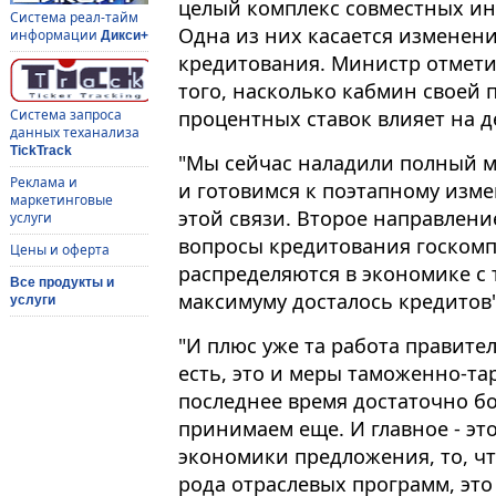
целый комплекс совместных ин
Система реал-тайм
Одна из них касается изменен
информации
Дикси+
кредитования. Министр отмети
того, насколько кабмин своей
процентных ставок влияет на 
Система запроса
данных теханализа
TickTrack
"Мы сейчас наладили полный 
Реклама и
и готовимся к поэтапному изм
маркетинговые
этой связи. Второе направлени
услуги
вопросы кредитования госкомп
Цены и оферта
распределяются в экономике с 
Все продукты и
максимуму досталось кредитов"
услуги
"И плюс уже та работа правите
есть, это и меры таможенно-т
последнее время достаточно б
принимаем еще. И главное - эт
экономики предложения, то, чт
рода отраслевых программ, это 