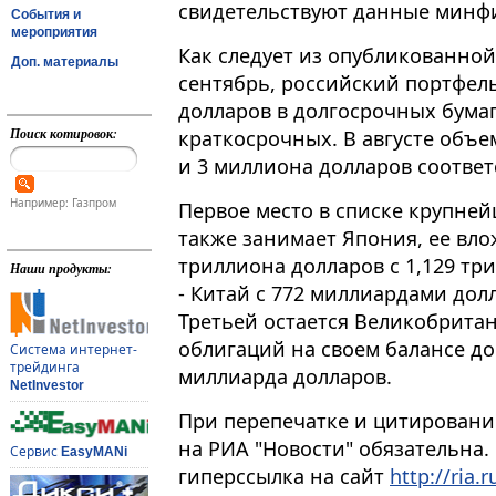
свидетельствуют данные минф
События и
мероприятия
Как следует из опубликованной
Доп. материалы
сентябрь, российский портфель
долларов в долгосрочных бумаг
Поиск котировок:
краткосрочных​​​. В августе об
и 3 миллиона долларов соответ
Например: Газпром
Первое место в списке крупне
также занимает Япония, ее вло
триллиона долларов с 1,129 три
Наши продукты:
- Китай с 772 миллиардами долл
Третьей остается Великобрита
облигаций на своем балансе до 
Система интернет-
трейдинга
миллиарда долларов.
NetInvestor
При перепечатке и цитировани
на РИА "Новости" обязательна.
Сервис
EasyMANi
гиперссылка на сайт
http://ria.r