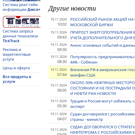
Система реал-тайм
Другие новости
информации
Дикси+
РОССИЙСКИЙ РЫНОК АКЦИЙ НА С
19.11.2024
10:02
МОСКОВСКОЙ БИРЖИ
Система запроса
ПРИРОСТ ЭНЕРГОПОТРЕБЛЕНИЯ В 
19.11.2024
данных теханализа
09:43
УЧЕТА ДОПОЛНИТЕЛЬНОГО ДНЯ В
TickTrack
19.11.2024
Анонс основных событий и данных
09:30
Реклама и
маркетинговые
Популярность предпринимательс
19.11.2024
услуги
08:30
44% - Собянин
Цены и оферта
Вложения РФ в американские госо
19.11.2024
07:44
минфин США
Все продукты и
услуги
ОКОЛО 50% НЕФТЯНЫХ МЕСТОРО
19.11.2024
СОСТОЯНИИ И НЕ ПОСТРАДАЛИ О
06:05
И НЕФТИ РИА НОВОСТИ
Турция и Россия могут избежать 
19.11.2024
05:30
эксперт
Судан договорился с российски
19.11.2024
04:07
страны - министр
СУДАН ДОГОВОРИЛСЯ О СТРАТЕГ
19.11.2024
НЕФТЕПРОМА С РОССИЙСКИМИ 
03:05