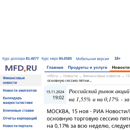
18+
Курс доллара
Курс евро
Мобильная версия
81.4077
94.0585
Главная
Продукты и услуги
Новости
mfd.ru
→
Новости
→
Финансовые новости
→
15
Финансовые
основную сессию пятни...
новости
Российский рынок акций
Новости эмитентов
15.11.2024
19:02
на 1,55% и на 0,17% - з
Календарь
макростатистики
МОСКВА, 15 ноя - РИА Новости
Ключевые ставки
основную торговую сессию пятн
Отчёты корпораций
на 0,17% за всю неделю, следу
Новости портала