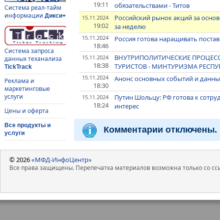
19:11
обязательствами - Титов
Система реал-тайм
информации
Дикси+
Российский рынок акций за основ
15.11.2024
19:02
за неделю
15.11.2024
Россия готова наращивать поставк
18:46
Система запроса
ВНУТРИПОЛИТИЧЕСКИЕ ПРОЦЕССЫ
15.11.2024
данных теханализа
18:38
ТУРИСТОВ - МИНТУРИЗМА РЕСП
TickTrack
15.11.2024
Анонс основных событий и данны
Реклама и
18:30
маркетинговые
услуги
Путин Шольцу: РФ готова к сотру
15.11.2024
18:24
интерес
Цены и оферта
Все продукты и
Комментарии отключены.
услуги
© 2026
«МФД-ИнфоЦентр»
Все права защищены. Перепечатка материалов возможна только со ссы