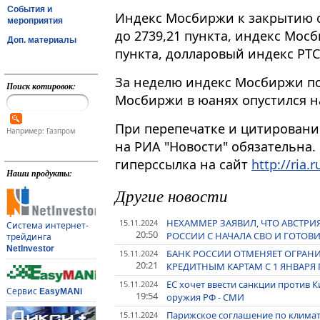
События и
Индекс Мосбиржи к закрытию о
мероприятия
до 2739,21 пункта, индекс Мосб
Доп. материалы
пункта, долларовый индекс РТС – 
За неделю индекс Мосбиржи по
Поиск котировок:
Мосбиржи в юанях опустился на 
При перепечатке и цитировани
Например: Газпром
на РИА "Новости" обязательна.
гиперссылка на сайт
http://ria.r
Наши продукты:
Другие новости
НЕХАММЕР ЗАЯВИЛ, ЧТО АВСТРИ
15.11.2024
Система интернет-
20:50
РОССИИ С НАЧАЛА СВО И ГОТОВ
трейдинга
NetInvestor
БАНК РОССИИ ОТМЕНЯЕТ ОГРАН
15.11.2024
20:21
КРЕДИТНЫМ КАРТАМ С 1 ЯНВАРЯ П
ЕС хочет ввести санкции против 
15.11.2024
Сервис
EasyMANi
19:54
оружия РФ - СМИ
Парижское соглашение по климату
15.11.2024